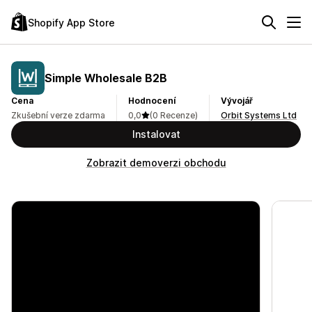
Shopify App Store
Simple Wholesale B2B
Cena
Hodnocení
Vývojář
Zkušební verze zdarma
0,0
(0 Recenze)
Orbit Systems Ltd
Instalovat
Zobrazit demoverzi obchodu