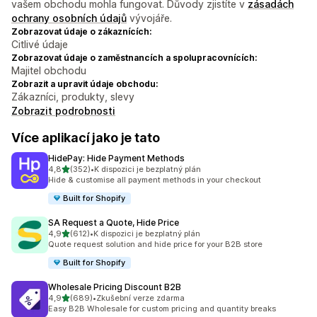
vašem obchodu mohla fungovat. Důvody zjistíte v
zásadách
ochrany osobních údajů
vývojáře.
Zobrazovat údaje o zákaznících:
Citlivé údaje
Zobrazovat údaje o zaměstnancích a spolupracovnících:
Majitel obchodu
Zobrazit a upravit údaje obchodu:
Zákazníci, produkty, slevy
Zobrazit podrobnosti
Více aplikací jako je tato
HidePay: Hide Payment Methods
z 5 hvězd
4,8
(352)
•
K dispozici je bezplatný plán
Celkový počet recenzí: 352
Hide & customise all payment methods in your checkout
Built for Shopify
SA Request a Quote, Hide Price
z 5 hvězd
4,9
(612)
•
K dispozici je bezplatný plán
Celkový počet recenzí: 612
Quote request solution and hide price for your B2B store
Built for Shopify
Wholesale Pricing Discount B2B
z 5 hvězd
4,9
(689)
•
Zkušební verze zdarma
Celkový počet recenzí: 689
Easy B2B Wholesale for custom pricing and quantity breaks