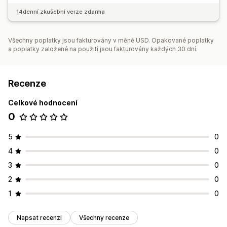
14denní zkušební verze zdarma
Všechny poplatky jsou fakturovány v měně USD. Opakované poplatky
a poplatky založené na použití jsou fakturovány každých 30 dní.
Recenze
Celkové hodnocení
0
5
0
4
0
3
0
2
0
1
0
Napsat recenzi
Všechny recenze