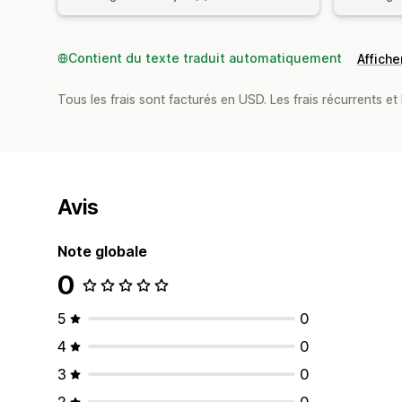
Contient du texte traduit automatiquement
Afficher
Tous les frais sont facturés en USD. Les frais récurrents et b
Avis
Note globale
0
5
0
4
0
3
0
2
0