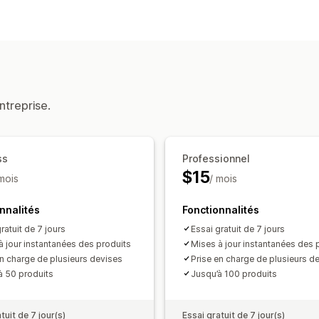
Personnalisation du flux
Devises multiples
Multilingue
Gestion des flux
Synchronisation des produits
Mises à
Suivi des conversions
ntreprise.
ss
Professionnel
$15
 mois
/ mois
nnalités
Fonctionnalités
ratuit de 7 jours
Essai gratuit de 7 jours
à jour instantanées des produits
Mises à jour instantanées des 
en charge de plusieurs devises
Prise en charge de plusieurs d
à 50 produits
Jusqu’à 100 produits
tuit de 7 jour(s)
Essai gratuit de 7 jour(s)