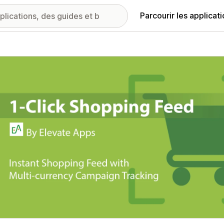
Parcourir les applicat
ie d’images vedette