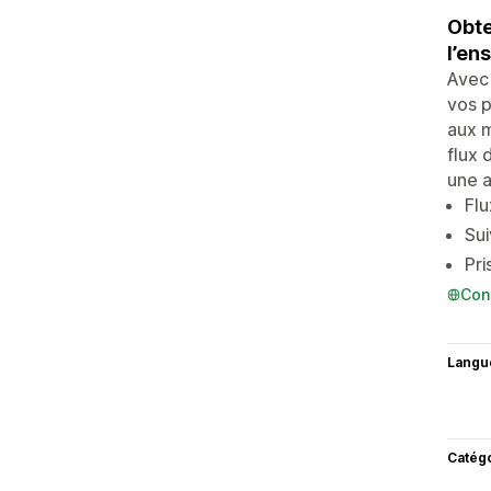
Obte
l’en
Avec 
vos p
aux m
flux 
une a
Flu
Su
Pri
Con
Langu
Catég