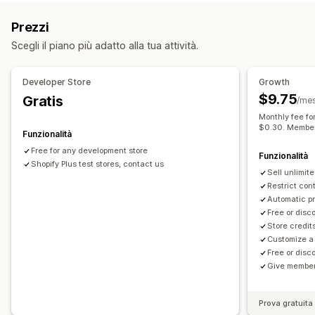
Abbonamenti di rifornimento
Abbonamenti di accesso
Programmi personalizzati
Prezzi
Iscrizioni
Servizi
Prodotti digitali
Prodotti fisici
Premi che si possono offrire
Scegli il piano più adatto alla tua attività.
Abbonamenti personalizzati
Punti
Sconti
Coupon
Cashback
Credito in negozio
Prezzi impostabili
Premi POS
Tariffe di spedizione
Spedizione gratuita
Developer Store
Growth
Pagamenti ricorrenti
Abbonati e risparmia
Prezzi fissi
Prodotti gratuiti
Accesso anticipato
Accesso in esclusiva
$9.75
Gratis
/me
Prezzi a più livelli
Freemium
Periodi di prova
Vantaggi per gli iscritti
Eventi
Servizi
Monthly fee fo
Pagamento una tantum
Prezzi personalizzati
$0.30. Member
Premi personalizzati
Funzionalità
Free for any development store
Funzionalità
Shopify Plus test stores, contact us
Sell unlimit
Restrict con
Automatic p
Free or disc
Store credit
Customize a
Free or disc
Give member
Prova gratuita 