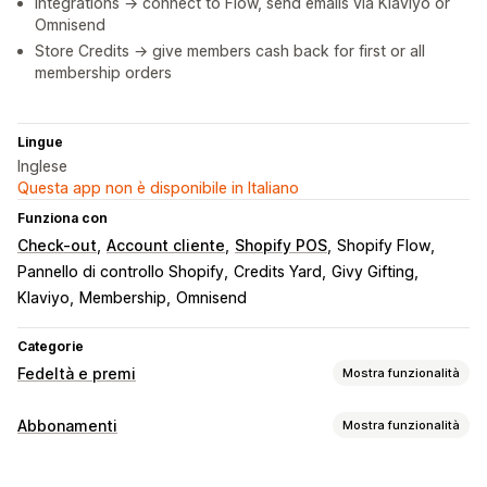
Integrations → connect to Flow, send emails via Klaviyo or
Omnisend
Store Credits → give members cash back for first or all
membership orders
Lingue
Inglese
Questa app non è disponibile in Italiano
Funziona con
Check-out
Account cliente
Shopify POS
Shopify Flow
Pannello di controllo Shopify
Credits Yard
Givy Gifting
Klaviyo
Membership
Omnisend
Categorie
Fedeltà e premi
Mostra funzionalità
Tipi di programmi
Abbonamenti
Mostra funzionalità
Programmi fedeltà
Iscrizioni
Livelli VIP
Abbonamenti
Tipi di abbonamento
Programmi di cashback
Portafogli digitali