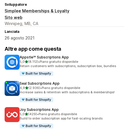
Sviluppatore
Simplee Memberships & Loyalty
Sito web
Winnipeg, MB, CA
Lanciata
26 agosto 2021
Altre app come questa
Appstle℠ Subscriptions App
stelle su 5
5,0
(8.112)
•
Piano gratuito disponibile
8112 recensioni totali
Retain customers with subscriptions, subscription box, bundles
Built for Shopify
Seal Subscriptions App
stelle su 5
4,9
(2.936)
•
Piano gratuito disponibile
2936 recensioni totali
Increase sales & retention with subscriptions & memberships!
Built for Shopify
Joy Subscriptions App
stelle su 5
5,0
(429)
•
Piano gratuito disponibile
429 recensioni totali
Build to order subscription app for fast-scaling brands
Built for Shopify