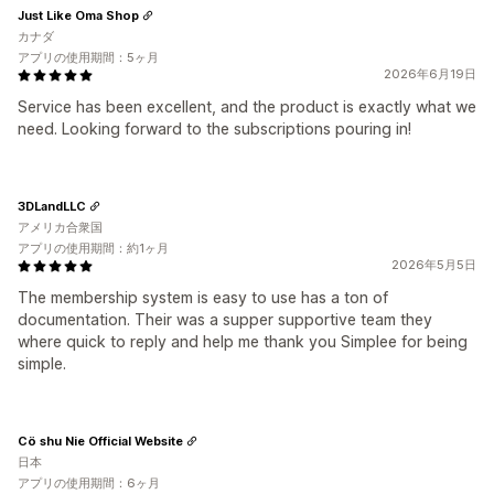
Just Like Oma Shop
カナダ
アプリの使用期間：5ヶ月
2026年6月19日
Service has been excellent, and the product is exactly what we
need. Looking forward to the subscriptions pouring in!
3DLandLLC
アメリカ合衆国
アプリの使用期間：約1ヶ月
2026年5月5日
The membership system is easy to use has a ton of
documentation. Their was a supper supportive team they
where quick to reply and help me thank you Simplee for being
simple.
Cö shu Nie Official Website
日本
アプリの使用期間：6ヶ月