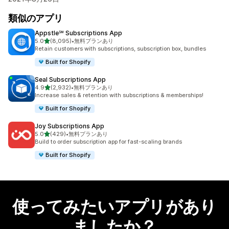
類似のアプリ
Appstle℠ Subscriptions App
5つ星中
5.0
(8,095)
•
無料プランあり
合計レビュー数：8095件
Retain customers with subscriptions, subscription box, bundles
Built for Shopify
Seal Subscriptions App
5つ星中
4.9
(2,932)
•
無料プランあり
合計レビュー数：2932件
Increase sales & retention with subscriptions & memberships!
Built for Shopify
Joy Subscriptions App
5つ星中
5.0
(429)
•
無料プランあり
合計レビュー数：429件
Build to order subscription app for fast-scaling brands
Built for Shopify
使ってみたいアプリがあり
ましたか？