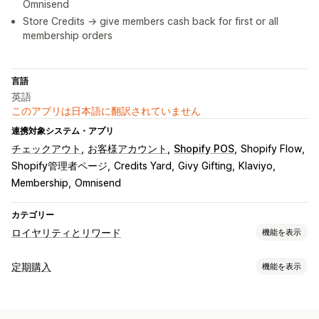
Omnisend
Store Credits → give members cash back for first or all
membership orders
言語
英語
このアプリは日本語に翻訳されていません
連携対象システム・アプリ
チェックアウト
お客様アカウント
Shopify POS
Shopify Flow
Shopify管理者ページ
Credits Yard
Givy Gifting
Klaviyo
Membership
Omnisend
カテゴリー
ロイヤリティとリワード
機能を表示
プログラムの種類
定期購入
機能を表示
リワードプログラム
メンバーシップ
VIP階層
定期購入
サブスクリプション・定期購入タイプ
キャッシュバックプログラム
デジタルウォレット
補充定期購入
サブスクリプション・定期購入へのアクセス