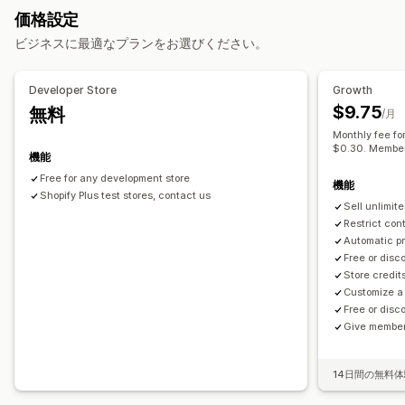
カスタムプログラム
価格設定
メンバーシップ
サービス
デジタル商品
有形商品
提供可能なリワード
ビジネスに最適なプランをお選びください。
カスタムの定期購入
ポイント
ディスカウント
クーポン
キャッシュバック
設定可能な価格設定方式
ストアクレジット
POSリワード
配送料
無料配送
無料商品
Developer Store
Growth
定期的な支払い
お得な定期購入
固定価格設定
早期アクセス
限定アクセス
メンバーシップ特典
イベント
$9.75
無料
/月
段階的な価格設定
フリーミアム
トライアル期間
1回限りの決済
サービス
カスタムリワード
Monthly fee fo
カスタム価格
$0.30. Member
機能
Free for any development store
機能
Shopify Plus test stores, contact us
Sell unlimit
Restrict con
Automatic p
Free or disc
Store credit
Customize a
Free or disc
Give member
14日間の無料