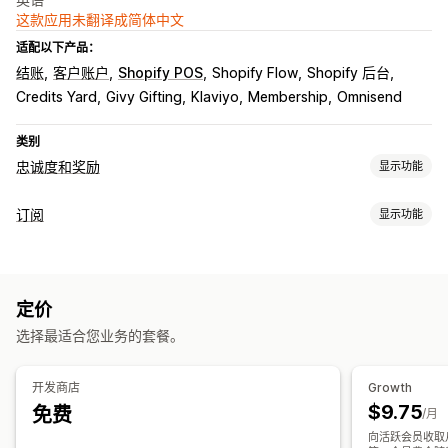
这款应用未翻译成简体中文
适配以下产品：
结账
客户账户
Shopify POS
Shopify Flow
Shopify 后台
Credits Yard
Givy Gifting
Klaviyo
Membership
Omnisend
类别
忠诚度和奖励
显示功能
计划类型
订阅
显示功能
奖励计划
会员资格
VIP 层级
订阅
返现计划
数字钱包
订阅类型
自定义计划
补货订阅
访问订阅
会员资格
服务
数字产品
实体产品
您可以提供的奖励
定价
自定义订阅
积分
折扣
优惠券
返现
商店抵扣额
POS 奖励
运费
免运费
选择最适合您业务的套餐。
您可以设置的定价
免费产品
抢先体验
专属体验
会员额外权益
活动
服务
定期付款
订阅立享折扣
固定定价
分层定价
免费版
试用期
自定义奖励
开发商店
Growth
一次性付款
自定义定价
$9.75
免费
/月
向活跃会员收取月费