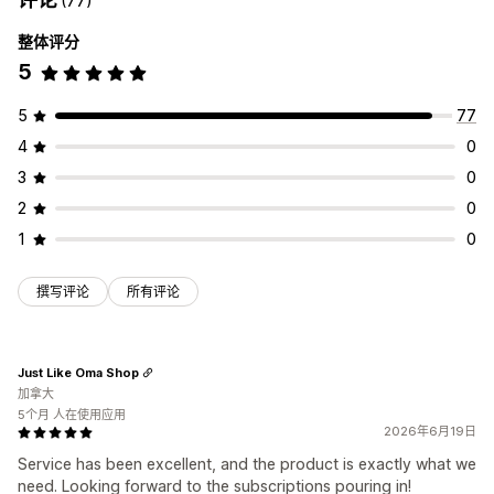
(77)
整体评分
5
5
77
4
0
3
0
2
0
1
0
撰写评论
所有评论
Just Like Oma Shop
加拿大
5个月 人在使用应用
2026年6月19日
Service has been excellent, and the product is exactly what we
need. Looking forward to the subscriptions pouring in!