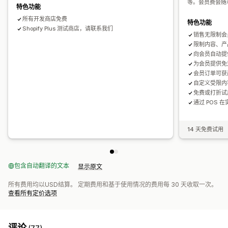
等。会员费会随
特色功能
所有开发商店免费
特色功能
Shopify Plus 测试商店，请联系我们
销售无限制会
限制内容、产
向会员自动提
为会员提供免
会员订单可获
自定义受限内
免费或打折试
通过 POS 
14 天免费试用
包含自动翻译的文本
显示原文
所有费用均以USD结算。 定期费用和基于使用情况的费用每 30 天收取一次。
查看所有定价选项
评论