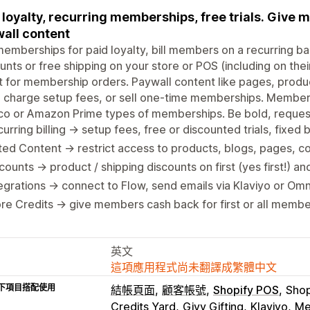
 loyalty, recurring memberships, free trials. Give 
all content
memberships for paid loyalty, bill members on a recurring b
unts or free shipping on your store or POS (including on the
t for membership orders. Paywall content like pages, product
s, charge setup fees, or sell one-time memberships. Member p
o or Amazon Prime types of memberships. Be bold, request a
urring billing → setup fees, free or discounted trials, fixed b
ed Content → restrict access to products, blogs, pages, coll
counts → product / shipping discounts on first (yes first!) an
egrations → connect to Flow, send emails via Klaviyo or Om
re Credits → give members cash back for first or all membe
英文
這項應用程式尚未翻譯成繁體中文
下項目搭配使用
結帳頁面
顧客帳號
Shopify POS
Shop
Credits Yard
Givy Gifting
Klaviyo
Me