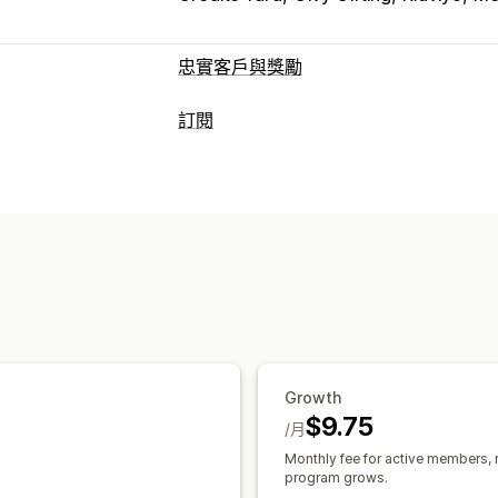
忠實客戶與獎勵
計畫類型
訂閱
獎勵計畫
會員
VIP 等級
訂閱
現金回
訂閱類型
可提供的獎勵
補充訂閱
存取權訂閱
會員
服務
數位
點數
折扣
優惠券
現金回饋
商店抵用
可設定的定價
免費商品
搶先體驗
專屬體驗
會員福利
定期付款
訂閱優惠價
固定定價
分層定
自訂定價
Growth
$9.75
/月
Monthly fee for active members,
program grows.