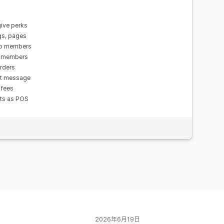
give perks
ogs, pages
to members
to members
rders
nt message
 fees
nts as POS
2026年6月19日