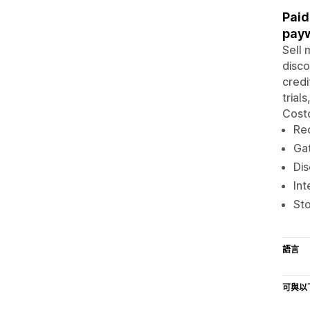
Paid
payw
Sell 
disco
credi
trial
Costc
Rec
Gat
Dis
Int
Sto
語言
可與以