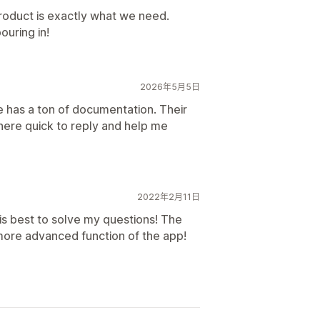
roduct is exactly what we need.
ouring in!
2026年5月5日
 has a ton of documentation. Their
ere quick to reply and help me
2022年2月11日
 his best to solve my questions! The
o more advanced function of the app!