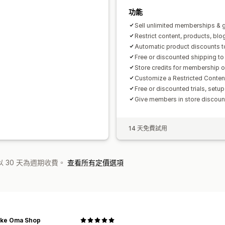
功能
Sell unlimited memberships & 
Restrict content, products, bl
Automatic product discounts 
Free or discounted shipping 
Store credits for membership o
Customize a Restricted Conte
Free or discounted trials, setup
Give members in store discou
14 天免費試用
 30 天為週期收費。
查看所有定價選項
Like Oma Shop