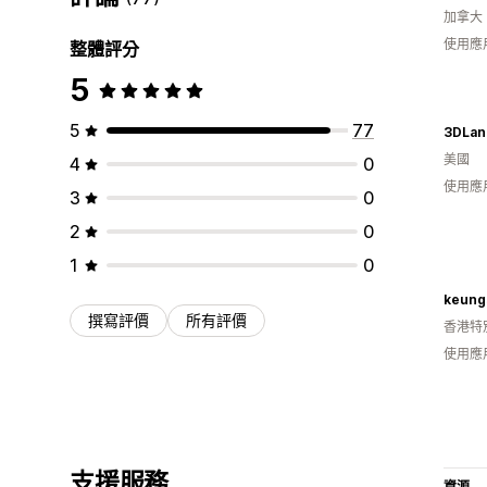
加拿大
使用應
整體評分
5
5
77
3DLan
美國
4
0
使用應
3
0
2
0
1
0
keung
撰寫評價
所有評價
香港特
使用應
支援服務
資源