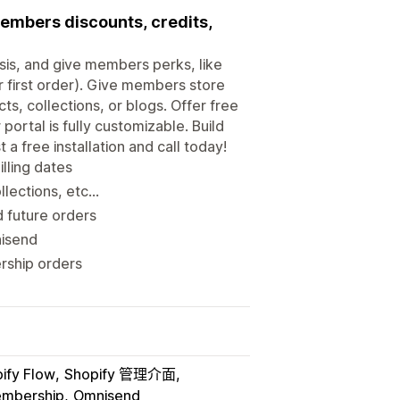
members discounts, credits,
asis, and give members perks, like
ir first order). Give members store
s, collections, or blogs. Offer free
ortal is fully customizable. Build
 free installation and call today!
illing dates
ections, etc...
d future orders
nisend
rship orders
ify Flow
Shopify 管理介面
mbership
Omnisend