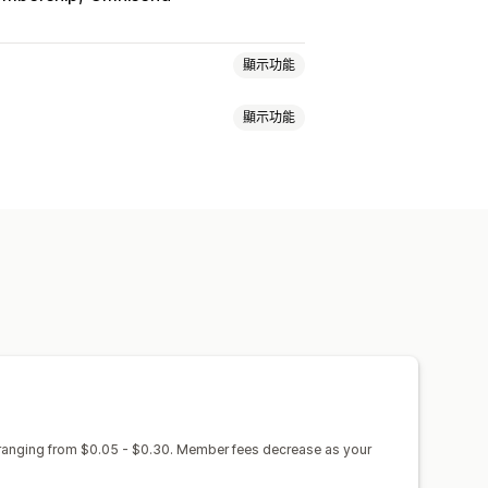
顯示功能
顯示功能
饋計畫
電子錢包
自訂計畫
商品
實體商品
自訂訂閱
金
POS 獎勵
運費費率
免運費
活動
服務
自訂獎勵
價
免費增值
試用期
單次付款
 ranging from $0.05 - $0.30. Member fees decrease as your