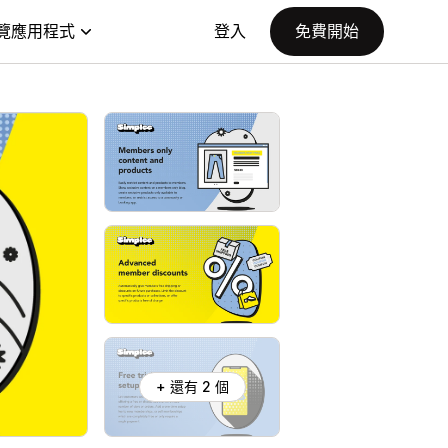
覽應用程式
登入
免費開始
+ 還有 2 個