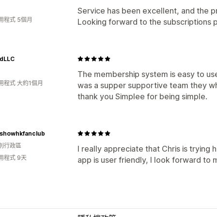
Service has been excellent, and the p
用程式 5個月
Looking forward to the subscriptions p
dLLC
The membership system is easy to use
用程式 大約1個月
was a supper supportive team they wh
thank you Simplee for being simple.
showhkfanclub
別行政區
I really appreciate that Chris is trying
用程式 9天
app is user friendly, I look forward t