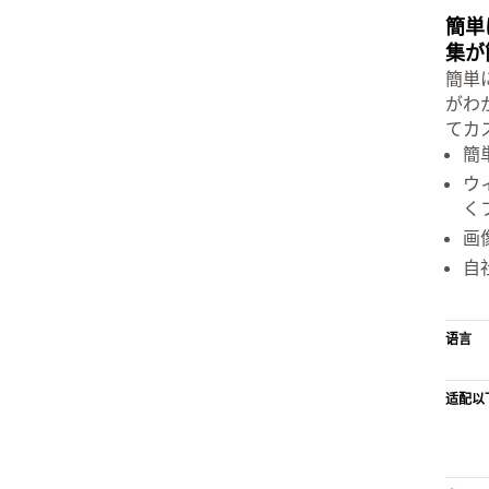
簡単
集が
簡単
がわ
てカ
簡
ウ
く
画
自
语言
适配以