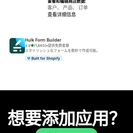
查看和编辑商店数据:
客户、 产品、 订单
查看详细信息
Hulk Form Builder
星（满分 5 星）
4.9
(1,885)
•
提供免费套餐
总共 1885 条评论
スタイリッシュなフォームを数秒で作成可能。
Built for Shopify
想要添加应用？