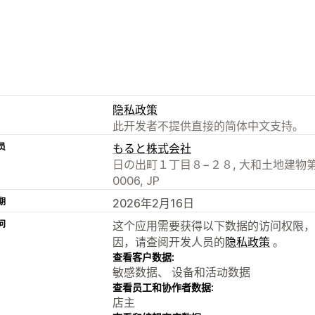
隐私政策
此开发者不提供直接的简体中文支持。
员
もると株式会社
日の出町１丁目８−２８, 大和土地建物第３ビル
0006, JP
期
2026年2月16日
问
这个应用需要获得以下数据的访问权限，
因，请查阅开发人员的
隐私政策
。
查看客户数据:
敏感数据、 设备和活动数据
查看员工和协作者数据:
店主