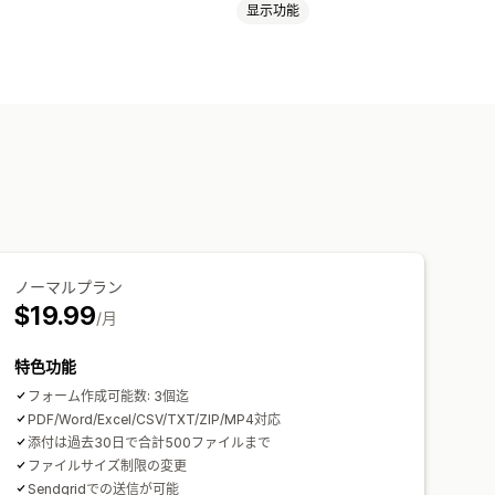
显示功能
电子邮件模板
ノーマルプラン
$19.99
/月
特色功能
フォーム作成可能数: 3個迄
PDF/Word/Excel/CSV/TXT/ZIP/MP4対応
添付は過去30日で合計500ファイルまで
ファイルサイズ制限の変更
Sendgridでの送信が可能