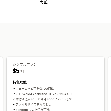
表单
表单类型
联系人
自定义
自定义
自定义字段
自定义 CSS
嵌入式表单
数据管理
控制面板
表单限制
シンプルプラン
$5
/月
特色功能
フォーム作成可能数: 20個迄
PDF/Word/Excel/CSV/TXT/ZIP/MP4対応
添付は過去30日で合計3000ファイルまで
ファイルサイズ制限の変更
Sendgridでの送信が可能