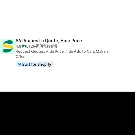
SA Request a Quote, Hide Price
星（满分 5 星）
4.8
(612)
•
提供免费套餐
总共 612 条评论
Request Quotes, Hide Price, hide Add to Cart, Make an
Offer
Built for Shopify