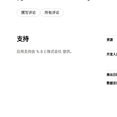
撰写评论
所有评论
支持
资源
应用支持由 もると株式会社 提供。
开发人
推出日
数据访