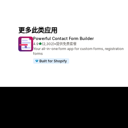
更多此类应用
Powerful Contact Form Builder
星（满分 5 星）
4.9
(2,302)
•
提供免费套餐
总共 2302 条评论
Your all-in-one form app for custom forms, registration
forms
Built for Shopify