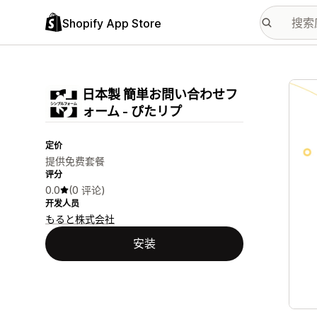
Shopify App Store
配图
日本製 簡単お問い合わせフ
ォーム ‑ ぴたリプ
定价
提供免费套餐
评分
0.0
(0 评论)
开发人员
もると株式会社
安装