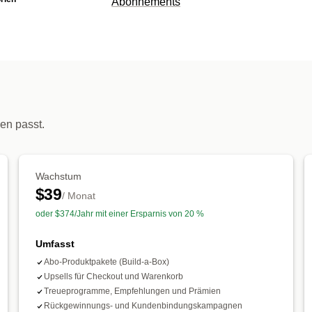
Abonnements
Abonnementtypen
Kuratierte Abonnements
Wiederauffüll
Zugangs-Abonnements
Mitgliedschafte
Digitale Produkte
Physische Produkte
Die Preise kannst du festlegen
en passt.
Wiederkehrende Zahlungen
Im Abo kau
Preisstaffelung
Testzeiträume
Dynamisc
Wachstum
$39
/ Monat
oder $374/Jahr mit einer Ersparnis von 20 %
Umfasst
Abo-Produktpakete (Build-a-Box)
Upsells für Checkout und Warenkorb
Treueprogramme, Empfehlungen und Prämien
Rückgewinnungs- und Kundenbindungskampagnen