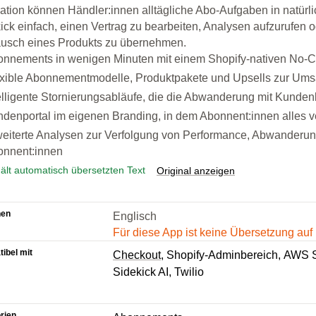
ration können Händler:innen alltägliche Abo-Aufgaben in natürli
ick einfach, einen Vertrag zu bearbeiten, Analysen aufzurufen
usch eines Produkts zu übernehmen.
nnements in wenigen Minuten mit einem Shopify-nativen No-C
xible Abonnementmodelle, Produktpakete und Upsells zur Ums
elligente Stornierungsabläufe, die die Abwanderung mit Kund
denportal im eigenen Branding, in dem Abonnent:innen alles v
eiterte Analysen zur Verfolgung von Performance, Abwanderu
onnent:innen
ält automatisch übersetzten Text
Original anzeigen
hen
Englisch
Für diese App ist keine Übersetzung au
ibel mit
Checkout
Shopify-Adminbereich
AWS 
Sidekick AI
Twilio
rien