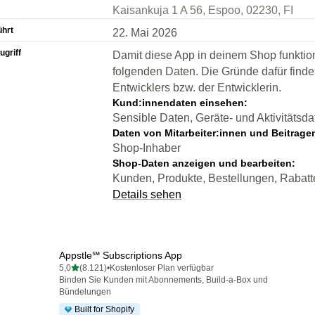
Kaisankuja 1 A 56, Espoo, 02230, FI
ührt
22. Mai 2026
ugriff
Damit diese App in deinem Shop funktionie
folgenden Daten. Die Gründe dafür finde
Entwicklers bzw. der Entwicklerin.
Kund:innendaten einsehen:
Sensible Daten, Geräte- und Aktivitätsda
Daten von Mitarbeiter:innen und Beitrag
Shop-Inhaber
Shop-Daten anzeigen und bearbeiten:
Kunden, Produkte, Bestellungen, Rabatt
Details sehen
Appstle℠ Subscriptions App
von 5 Sternen
5,0
(8.121)
•
Kostenloser Plan verfügbar
8121 Rezensionen insgesamt
Binden Sie Kunden mit Abonnements, Build-a-Box und
Bündelungen
Built for Shopify