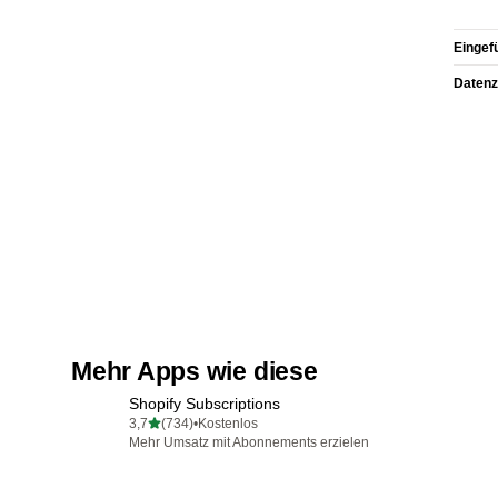
Eingef
Datenz
Mehr Apps wie diese
Shopify Subscriptions
von 5 Sternen
3,7
(734)
•
Kostenlos
734 Rezensionen insgesamt
Mehr Umsatz mit Abonnements erzielen