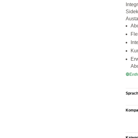
Integ
Sidek
Austa
Abo
Fle
Int
Kun
Erw
Ab
Enth
Sprac
Kompat
Katego