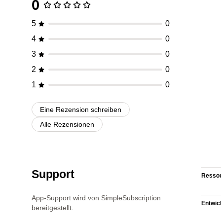
0
5
0
4
0
3
0
2
0
1
0
Eine Rezension schreiben
Alle Rezensionen
Support
Resso
App-Support wird von SimpleSubscription
Entwic
bereitgestellt.