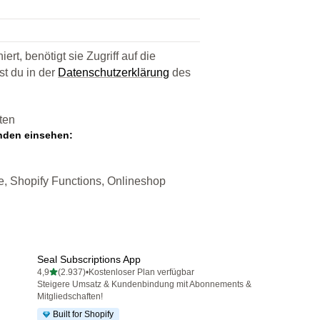
rt, benötigt sie Zugriff auf die
st du in der
Datenschutzerklärung
des
ten
enden einsehen:
e, Shopify Functions, Onlineshop
Seal Subscriptions App
von 5 Sternen
4,9
(2.937)
•
Kostenloser Plan verfügbar
2937 Rezensionen insgesamt
Steigere Umsatz & Kundenbindung mit Abonnements &
Mitgliedschaften!
Built for Shopify