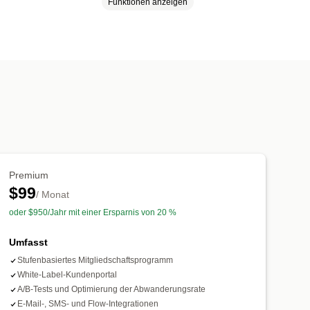
Funktionen anzeigen
ungs-Abonnements
n
Produkt-Bundles
Abo-Boxen
Individuelle Abonnements
fen und sparen
Feste Preisgestaltung
he Preise
Premium
$99
/ Monat
oder $950/Jahr mit einer Ersparnis von 20 %
Umfasst
Stufenbasiertes Mitgliedschaftsprogramm
White-Label-Kundenportal
A/B-Tests und Optimierung der Abwanderungsrate
E-Mail-, SMS- und Flow-Integrationen