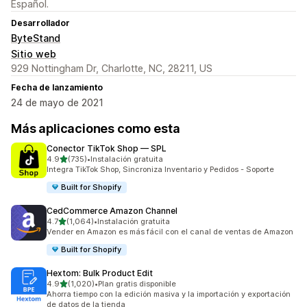
Español.
Desarrollador
ByteStand
Sitio web
929 Nottingham Dr, Charlotte, NC, 28211, US
Fecha de lanzamiento
24 de mayo de 2021
Más aplicaciones como esta
Conector TikTok Shop — SPL
de 5 estrellas
4.9
(735)
•
Instalación gratuita
735 reseñas en total
Integra TikTok Shop, Sincroniza Inventario y Pedidos - Soporte
Built for Shopify
CedCommerce Amazon Channel
de 5 estrellas
4.7
(1,064)
•
Instalación gratuita
1064 reseñas en total
Vender en Amazon es más fácil con el canal de ventas de Amazon
Built for Shopify
Hextom: Bulk Product Edit
de 5 estrellas
4.9
(1,020)
•
Plan gratis disponible
1020 reseñas en total
Ahorra tiempo con la edición masiva y la importación y exportación
de datos de la tienda