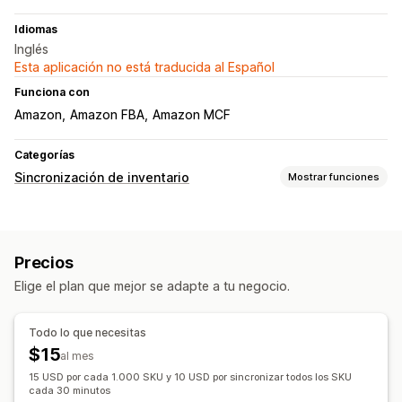
Idiomas
Inglés
Esta aplicación no está traducida al Español
Funciona con
Amazon
Amazon FBA
Amazon MCF
Categorías
Sincronización de inventario
Mostrar funciones
Tipos de sincronización
Precios
Detalles del producto
Variantes
SKU
Multicanal
Precios
Automático
Manual
Masivo
Personalizado
Elige el plan que mejor se adapte a tu negocio.
Notificaciones e informes
Alertas de inventario
Importación y exportación de datos
Todo lo que necesitas
$15
al mes
15 USD por cada 1.000 SKU y 10 USD por sincronizar todos los SKU
cada 30 minutos