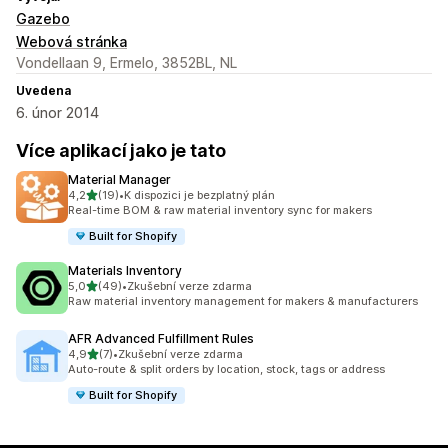
Gazebo
Webová stránka
Vondellaan 9, Ermelo, 3852BL, NL
Uvedena
6. únor 2014
Více aplikací jako je tato
Material Manager
z 5 hvězd
4,2
(19)
•
K dispozici je bezplatný plán
Celkový počet recenzí: 19
Real-time BOM & raw material inventory sync for makers
Built for Shopify
Materials Inventory
z 5 hvězd
5,0
(49)
•
Zkušební verze zdarma
Celkový počet recenzí: 49
Raw material inventory management for makers & manufacturers
AFR Advanced Fulfillment Rules
z 5 hvězd
4,9
(7)
•
Zkušební verze zdarma
Celkový počet recenzí: 7
Auto-route & split orders by location, stock, tags or address
Built for Shopify