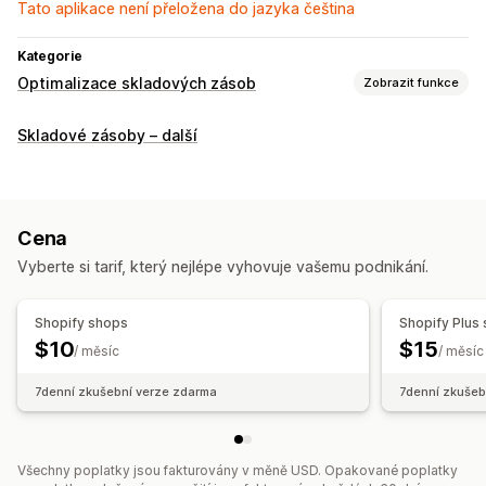
Tato aplikace není přeložena do jazyka čeština
Kategorie
Optimalizace skladových zásob
Zobrazit funkce
Správa skladových zásob
Skladové zásoby – další
Synchronizace skladových zásob
Aktualizace v reálném čase
Jednotky SKU
Řízení objednávek
Cena
Automatické zpracování
Vyberte si tarif, který nejlépe vyhovuje vašemu podnikání.
Shopify shops
Shopify Plus
$10
$15
/ měsíc
/ měsíc
7denní zkušební verze zdarma
7denní zkušeb
Všechny poplatky jsou fakturovány v měně USD. Opakované poplatky