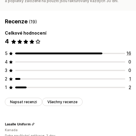
a poplatky založené na použití jsou fakturovány každých 30 dní.
Recenze
(19)
Celkové hodnocení
4
5
16
4
0
3
0
2
1
1
2
Napsat recenzi
Všechny recenze
Lasalle Uniform
Kanada
Doba používání aplikace: 2 dny