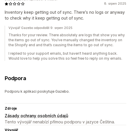
8. srpen 2025
Inventory keep getting out of sync. There's no logs or anyway
to check why it keep getting out of sync.
Vývojář Gazebo odpověděl 9. srpen 2025
Thanks for your review. There absolutely are logs that show you why
the items go out of sync. You’ve manually changed the inventory on
the Shopify end and that’s causing the items to go out of sync.
I replied to your support emails, but haven’t heard anything back.
Would love to help you solve this so feel free to reply on my emails.
Podpora
Podporu k aplikaci poskytuje Gazebo.
Zdroje
Zásady ochrany osobních údajů
Tento vývojář nenabízí přímou podporu v jazyce Čeština.
Vývojář