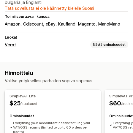
bulgaria ja Englanti
Tätä sovellusta ei ole käännetty kielelle Suomi
Toimii seuraavan kanssa:
Amazon
Cdiscount
eBay
Kaufland
Magento
ManoMano
Luokat
Verot
Näytä ominaisuudet
Vastuiden seuranta
Vastuulaskelma
Kynnysseuranta
ALV-laskut
Hinnoittelu
Mukautetut laskut
Valitse yrityksellesi parhaiten sopiva sopimus.
Verolaskelma
Verokannat
Verovähennysten hallinnointi
SimpleVAT Lite
SimpleVAT P
Hintojen hallinnointi
Monta valuuttaa
$25
$60
/kuukausi
/kuuka
Rekisteröityminen
Ominaisuudet
Ominaisuude
Verovelvollisuus
Veronumeron vahvistus
IOSS ja OSS (EU)
Everything your accountant needs for filing your
Everything y
EU (ALV)
VAT/OSS returns (limited to up to 60 orders per
VAT/OSS retu
month)