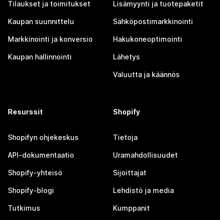
Tilaukset ja toimitukset
Lisämyynti ja tuotepaketit
Kaupan suunnittelu
Sähköpostimarkkinointi
Markkinointi ja konversio
Hakukoneoptimointi
Kaupan hallinnointi
Lähetys
Valuutta ja käännös
Resurssit
Shopify
Shopifyn ohjekeskus
Tietoja
API-dokumentaatio
Uramahdollisuudet
Shopify-yhteisö
Sijoittajat
Shopify-blogi
Lehdistö ja media
Tutkimus
Kumppanit