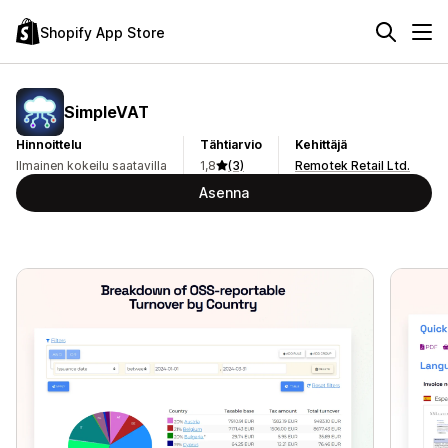
Shopify App Store
SimpleVAT
Hinnoittelu
Tähtiarvio
Kehittäjä
Ilmainen kokeilu saatavilla
1,8
(3)
Remotek Retail Ltd.
Asenna