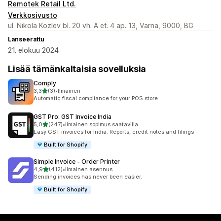
Remotek Retail Ltd.
Verkkosivusto
ul. Nikola Kozlev bl. 20 vh. A et. 4 ap. 13, Varna, 9000, BG
Lanseerattu
21. elokuu 2024
Lisää tämänkaltaisia sovelluksia
Comply
/ 5 tähteä
3,3
(3)
•
Ilmainen
3 arvostelua yhteensä
Automatic fiscal compliance for your POS store
GST Pro: GST Invoice India
/ 5 tähteä
5,0
(247)
•
Ilmainen sopimus saatavilla
247 arvostelua yhteensä
Easy GST invoices for India. Reports, credit notes and filings
Built for Shopify
Simple Invoice ‑ Order Printer
/ 5 tähteä
4,9
(412)
•
Ilmainen asennus
412 arvostelua yhteensä
Sending invoices has never been easier.
Built for Shopify