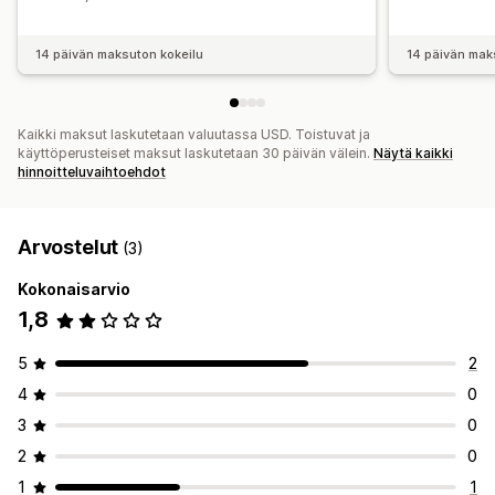
Raportointi ja arkistointi
Vaatimustenmukaisuusraportointi
14 päivän maksuton kokeilu
14 päivän mak
Paikalliset veroilmoitukset
Tietojen vienti
Kaikki maksut laskutetaan valuutassa USD. Toistuvat ja
käyttöperusteiset maksut laskutetaan 30 päivän välein.
Näytä kaikki
hinnoitteluvaihtoehdot
Arvostelut
(3)
Kokonaisarvio
1,8
5
2
4
0
3
0
2
0
1
1