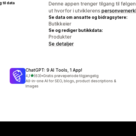
 til data
Denne appen trenger tilgang til følgen
ut hvorfor i utviklerens
personvernerk
Se data om ansatte og bidragsytere:
Butikkeier
Se og rediger butikkdata:
Produkter
Se detaljer
ChatGPT: 9 AI Tools, 1 App!
av 5 stjerner
4,1
(63)
•
Gratis prøveperiode tilgjengelig
Totalt 63 omtaler
All-in-one AI for SEO, blogs, product descriptions &
Images