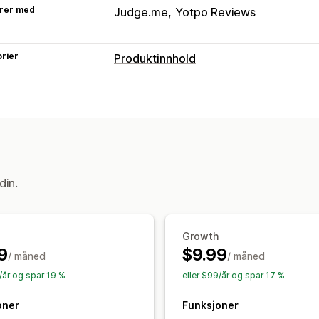
rer med
Judge.me
Yotpo Reviews
rier
Produktinnhold
Innholdstyper
Beskrivelser
Titler
Omtaler
Innholdsskaping
KI-generering
Tone og stil
Flere spr
Automatiske oppdateringer
din.
SEO
Auto-optimization
Growth
9
$9.99
/ måned
/ måned
/år og spar 19 %
eller $99/år og spar 17 %
oner
Funksjoner