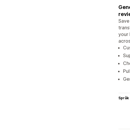
Gene
revi
Save 
trans
your 
acros
Cus
Sup
Cho
Pul
Ge
Språk