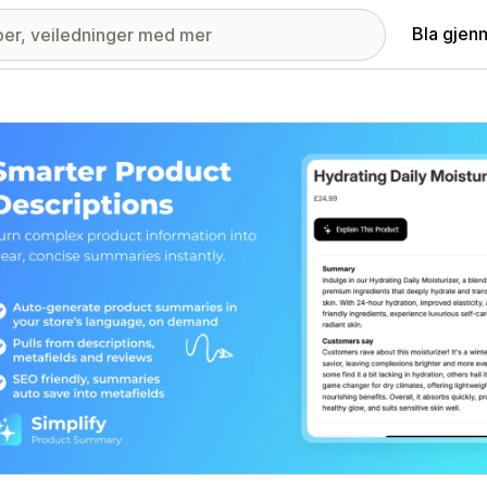
Bla gjen
ri med fremhevede bilder