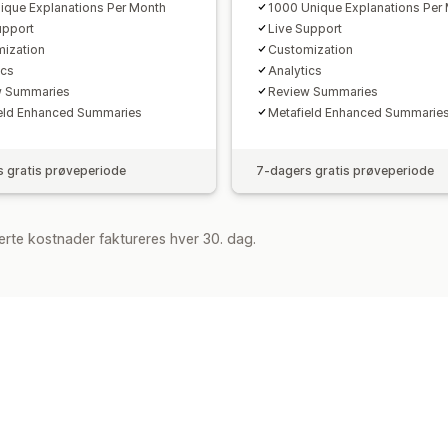
ique Explanations Per Month
1000 Unique Explanations Per
upport
Live Support
ization
Customization
ics
Analytics
w Summaries
Review Summaries
eld Enhanced Summaries
Metafield Enhanced Summarie
 gratis prøveperiode
7-dagers gratis prøveperiode
rte kostnader faktureres hver 30. dag.