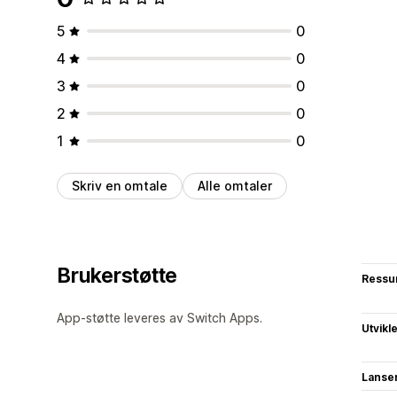
5
0
4
0
3
0
2
0
1
0
Skriv en omtale
Alle omtaler
Brukerstøtte
Ressu
App-støtte leveres av Switch Apps.
Utvikl
Lanse