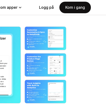
nom apper
Logg på
Kom i gang