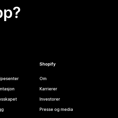
app?
Shopify
lpesenter
Om
ntasjon
Karrierer
lesskapet
Investorer
gg
Presse og media