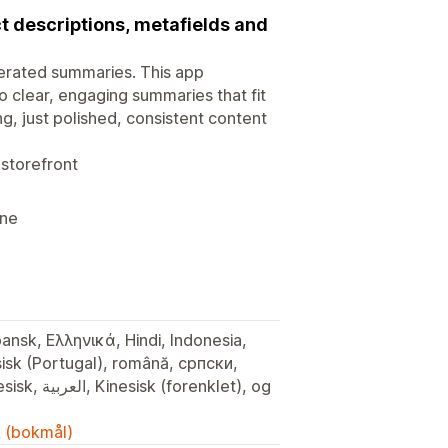
t descriptions, metafields and
erated summaries. This app
o clear, engaging summaries that fit
g, just polished, consistent content
storefront
one
pansk, Ελληνικά, Hindi, Indonesia,
isisk (Portugal), română, српски,
nklet), og
k (bokmål)