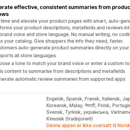
rate effective, consistent summaries from produc
ews
time and elevate your product pages with smart, auto-gen
forms your product descriptions, metafields and reviews int
brand voice and store language. No manual writing, no codin
s your catalog. Give shoppers the info they need, faster.
tomers auto-generate product summaries directly on your 
ports all store languages
ose a tone to match your brand voice or enter a custom t
ls content to summarise from descriptions and metafields
nerate automatic review summaries from supported apps
Engelsk, Spansk, Fransk, Italiensk, Ja
Koreansk, Malay, नेपाली, Polsk, Portug
Svensk, Tyrkisk, українська, Vietnamesisk, العربية, Kinesisk (fore
Kinesisk (tradisjonell)
Denne appen er ikke oversatt til Nors