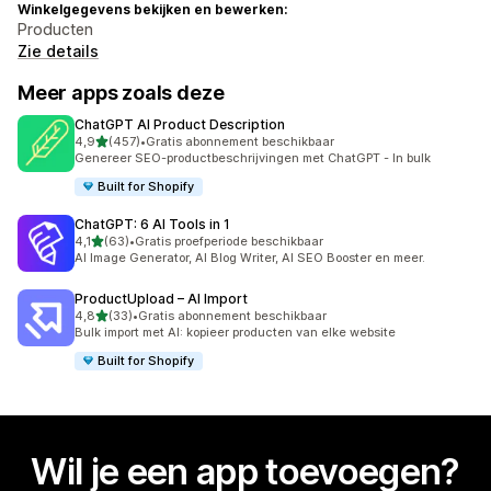
Winkelgegevens bekijken en bewerken:
Producten
Zie details
Meer apps zoals deze
ChatGPT AI Product Description
van 5 sterren
4,9
(457)
•
Gratis abonnement beschikbaar
457 recensies in totaal
Genereer SEO-productbeschrijvingen met ChatGPT - In bulk
Built for Shopify
ChatGPT: 6 AI Tools in 1
van 5 sterren
4,1
(63)
•
Gratis proefperiode beschikbaar
63 recensies in totaal
AI Image Generator, AI Blog Writer, AI SEO Booster en meer.
ProductUpload – AI Import
van 5 sterren
4,8
(33)
•
Gratis abonnement beschikbaar
33 recensies in totaal
Bulk import met AI: kopieer producten van elke website
Built for Shopify
Wil je een app toevoegen?