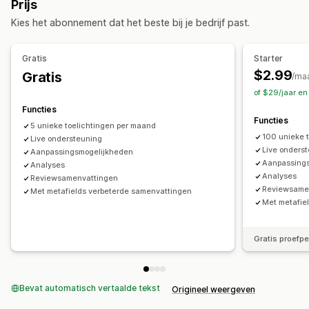
Prijs
Contentontwikkeling
Kies het abonnement dat het beste bij je bedrijf past.
AI-generatie
Toon en stijl
Meerdere talen
Vertaling
Automatische updates
Gratis
Starter
$2.99
Gratis
SEO
/ma
of $29/jaar e
Automatische optimalisatie
Functies
Functies
5 unieke toelichtingen per maand
100 unieke 
Live ondersteuning
Live onders
Aanpassingsmogelijkheden
Aanpassing
Analyses
Analyses
Reviewsamenvattingen
Reviewsame
Met metafields verbeterde samenvattingen
Met metafie
Gratis proefp
Bevat automatisch vertaalde tekst
Origineel weergeven