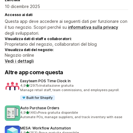
10 dicembre 2025
Accesso ai dati
Questa app deve accedere ai seguenti dati per funzionare con
il tuo negozio. Scopri perché su
informativa sulla privacy
degli sviluppatori.
Visualizza dati di staff e collaboratori:
Proprietario del negozio, collaboratori del blog
Visualizza dati del negozio:
Negozio online
Vedi i dettagli
Altre app come questa
Easyteam POS Time Clock In
stelle su 5
4,9
(297)
•
Installazione gratuita
297 recensioni totali
Manage retail staff, team commissions, and employees payroll.
Built for Shopify
Auto Purchase Orders
stelle su 5
4,9
(46)
•
Prova gratuita disponibile
46 recensioni totali
Automate POs, manage suppliers, and track inventory with ease
MESA: Workflow Automation
stelle su 5
4,9
(153)
•
Prova gratuita disponibile