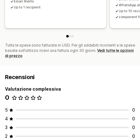
Email Alerts
WhatsApp al
Up to 1 recipient
Up to 10 rec
component fi
Tutte le spese sono fatturate in USD. Per gli addebiti ricorrenti e le spese
basate sull’utilizzo ricevi una fattura ogni 30 giorni.
Vedi tutte le opzioni
di prezzo
Recensioni
Valutazione complessiva
0
5
0
4
0
3
0
2
0