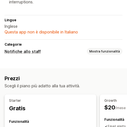
interruptions.
Lingue
Inglese
Questa app non è disponibile in Italiano
Categorie
Notifiche allo staff
Mostra funzionalità
Tipi di notifiche
Avvisi personalizzati
Notifiche ai venditori
Prezzi
Personalizzazione
Scegli il piano più adatto alla tua attività.
Regole per le notifiche
Modelli di email
Modelli di SMS
Multicanale
Starter
Growth
$20
Gratis
/mese
Funzionalità
Funzionalità
Email alerts