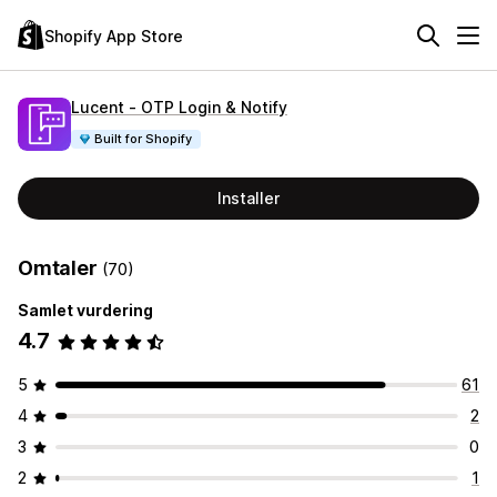
Shopify App Store
Lucent ‑ OTP Login & Notify
Built for Shopify
Installer
Omtaler
(70)
Samlet vurdering
4.7
5
61
4
2
3
0
2
1