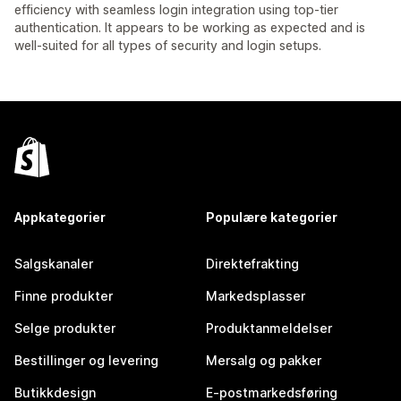
efficiency with seamless login integration using top-tier
authentication. It appears to be working as expected and is
well-suited for all types of security and login setups.
Appkategorier
Populære kategorier
Salgskanaler
Direktefrakting
Finne produkter
Markedsplasser
Selge produkter
Produktanmeldelser
Bestillinger og levering
Mersalg og pakker
Butikkdesign
E-postmarkedsføring