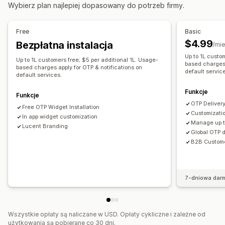
Wybierz plan najlepiej dopasowany do potrzeb firmy.
Zarządzanie kontem
Profile
Oznaczanie
Pola niestandardowe
Wielojęzyczne
Free
Basic
$4.99
Bezpłatna instalacja
/mie
Up to 1L custo
Up to 1L customers free; $5 per additional 1L. Usage-
based charges 
based charges apply for OTP & notifications on
default servic
default services.
Funkcje
Funkcje
OTP Delivery
Free OTP Widget Installation
Customizatio
In app widget customization
Manage up t
Lucent Branding
Global OTP d
B2B Custome
7-dniowa dar
Wszystkie opłaty są naliczane w USD. Opłaty cykliczne i zależne od
użytkowania są pobierane co 30 dni.