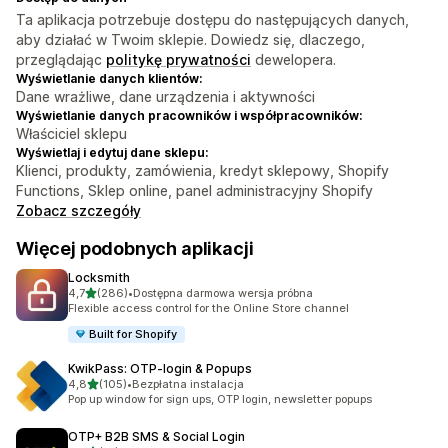
Ta aplikacja potrzebuje dostępu do następujących danych,
aby działać w Twoim sklepie. Dowiedz się, dlaczego,
przeglądając
politykę prywatności
dewelopera.
Wyświetlanie danych klientów:
Dane wrażliwe, dane urządzenia i aktywności
Wyświetlanie danych pracowników i współpracowników:
Właściciel sklepu
Wyświetlaj i edytuj dane sklepu:
Klienci, produkty, zamówienia, kredyt sklepowy, Shopify
Functions, Sklep online, panel administracyjny Shopify
Zobacz szczegóły
Więcej podobnych aplikacji
Locksmith
na 5 gwiazdek
4,7
(286)
•
Dostępna darmowa wersja próbna
Łączna liczba recenzji: 286
Flexible access control for the Online Store channel
Built for Shopify
KwikPass: OTP‑login & Popups
na 5 gwiazdek
4,8
(105)
•
Bezpłatna instalacja
Łączna liczba recenzji: 105
Pop up window for sign ups, OTP login, newsletter popups
OTP+ B2B SMS & Social Login