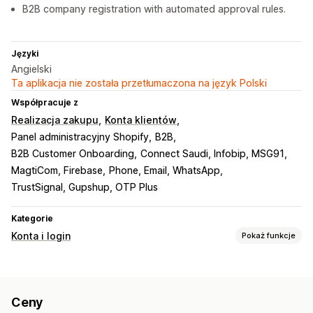
B2B company registration with automated approval rules.
Języki
Angielski
Ta aplikacja nie została przetłumaczona na język Polski
Współpracuje z
Realizacja zakupu
Konta klientów
Panel administracyjny Shopify
B2B
B2B Customer Onboarding
Connect Saudi, Infobip, MSG91
MagtiCom, Firebase
Phone, Email, WhatsApp
TrustSignal, Gupshup, OTP Plus
Kategorie
Konta i login
Pokaż funkcje
Logowanie klienta
Uwierzytelnianie wieloskładnikowe
Weryfikacja e-mail
Ceny
Weryfikacja SMS
Hasło jednorazowe (OTP)