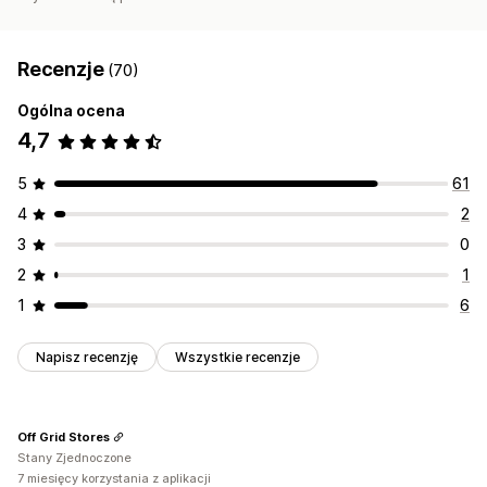
Recenzje
(70)
Ogólna ocena
4,7
5
61
4
2
3
0
2
1
1
6
Napisz recenzję
Wszystkie recenzje
Off Grid Stores
Stany Zjednoczone
7 miesięcy korzystania z aplikacji