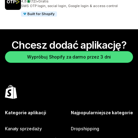
na 5 gwiazdek
4,8
(12)
•
Gratis
Łączna liczba recenzji: 12
SMS OTP login, social login, Google login & access control
Built for Shopify
Chcesz dodać aplikację?
Wypróbuj Shopify za darmo przez 3 dni
Kategorie aplikacji
Najpopularniejsze kategorie
Kanały sprzedaży
Dropshipping