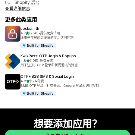
店、 Shopify 后台
查看详细信息
更多此类应用
Locksmith
星（满分 5 星）
4.7
(286)
•
提供免费试用
总共 286 条评论
适用于在线商店渠道的灵活访问控制
Built for Shopify
KwikPass: OTP‑login & Popups
星（满分 5 星）
4.8
(105)
•
免费安装
总共 105 条评论
用于注册、OTP 登录和新闻通讯的弹窗
OTP+ B2B SMS & Social Login
星（满分 5 星）
4.8
(12)
•
免费
总共 12 条评论
SMS OTP 登录、社交登录、Google 登录和访问控制
Built for Shopify
想要添加应用？