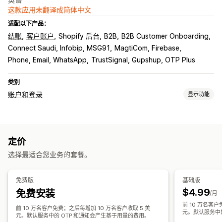
这款应用未翻译成简体中文
适配以下产品：
结账
客户账户
Shopify 后台
B2B
B2B Customer Onboarding
Connect Saudi, Infobip, MSG91
MagtiCom, Firebase
Phone, Email, WhatsApp
TrustSignal, Gupshup, OTP Plus
类别
账户和登录
显示功能
客户登录
多因素认证
电子邮件验证
短信验证
一次性密码 (OTP)
定价
账户管理
选择最适合您业务的套餐。
个人资料
标记
自定义字段
多语言
免费版
基础版
$4.99
免费安装
/月
前 10 万名客户
前 10 万名客户免费；之后每增加 10 万名客户收取 5 美
元。默认服务中
元。默认服务中的 OTP 和通知会产生基于用量的费用。