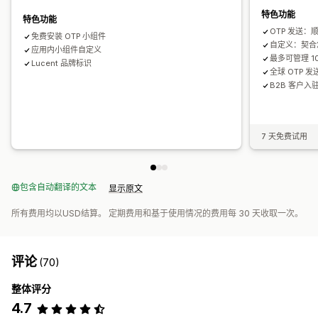
特色功能
特色功能
OTP 发送：
免费安装 OTP 小组件
自定义：契合
应用内小组件自定义
最多可管理 1
Lucent 品牌标识
全球 OTP 发
B2B 客户入
7 天免费试用
包含自动翻译的文本
显示原文
所有费用均以USD结算。 定期费用和基于使用情况的费用每 30 天收取一次。
评论
(70)
整体评分
4.7