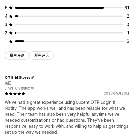
5
61
4
2
3
0
2
1
1
6
撰写评论
所有评论
Off Grid Stores
美国
7个月 人在使用应用
2026年5月26日
We’ve had a great experience using Lucent OTP Login &
Notify. The app works well and has been reliable for what we
need. Their team has also been very helpful anytime we’ve
needed customizations or had questions. They’ve been
responsive, easy to work with, and willing to help us get things
set up the way we needed.