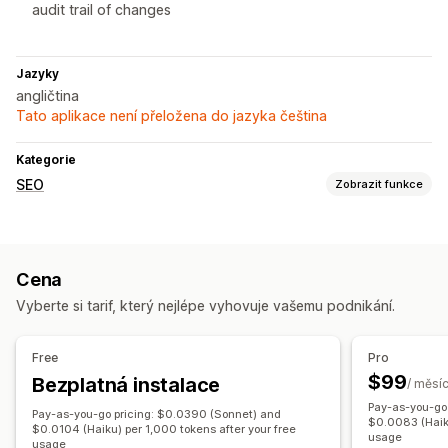
audit trail of changes
Jazyky
angličtina
Tato aplikace není přeložena do jazyka čeština
Kategorie
SEO
Zobrazit funkce
Nástroje SEO
Alternativní text
Duplicitní obsah
Cena
Generování pomocí umělé inteligence
Vyberte si tarif, který nejlépe vyhovuje vašemu podnikání.
Optimalizace obsahu
Sledování výkonu
Free
Pro
Skóre SEO
Audity
Vykazování
Analytika
Analýza obsahu
$99
Bezplatná instalace
/ měsí
Pay-as-you-go
Pay-as-you-go pricing: $0.0390 (Sonnet) and
$0.0083 (Haiku
$0.0104 (Haiku) per 1,000 tokens after your free
usage
usage