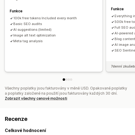
Funkce
Funkce
Everything i
100k free tokens Included every month
500k free t
Basic SEO audits
Full SEO aud
AI suggestions (limited)
AI-powered a
Image alt text optimization
Blog content
Meta tag analysis
AI image ana
SEO Sentine
7denní zkušeb
Všechny poplatky jsou fakturovány v měně USD. Opakované poplatky
a poplatky založené na použití jsou fakturovány každých 30 dní.
Zobrazit všechny cenové možnosti
Recenze
Celkové hodnocení