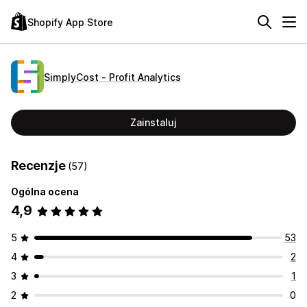
Shopify App Store
SimplyCost ‑ Profit Analytics
Zainstaluj
Recenzje
(57)
Ogólna ocena
4,9
5
53
4
2
3
1
2
0