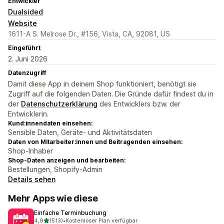
Entwickler
Dualsided
Website
1611-A S. Melrose Dr., #156, Vista, CA, 92081, US
Eingeführt
2. Juni 2026
Datenzugriff
Damit diese App in deinem Shop funktioniert, benötigt sie
Zugriff auf die folgenden Daten. Die Gründe dafür findest du in
der
Datenschutzerklärung
des Entwicklers bzw. der
Entwicklerin.
Kund:innendaten einsehen:
Sensible Daten, Geräte- und Aktivitätsdaten
Daten von Mitarbeiter:innen und Beitragenden einsehen:
Shop-Inhaber
Shop-Daten anzeigen und bearbeiten:
Bestellungen, Shopify-Admin
Details sehen
Mehr Apps wie diese
Einfache Terminbuchung
von 5 Sternen
4,9
(513)
•
Kostenloser Plan verfügbar
513 Rezensionen insgesamt