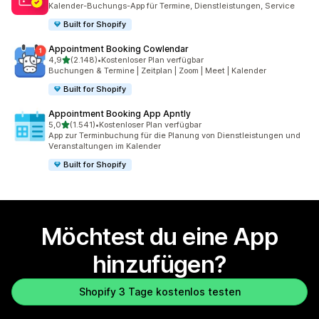
Kalender-Buchungs-App für Termine, Dienstleistungen, Service
Built for Shopify
Appointment Booking Cowlendar
von 5 Sternen
4,9
(2.148)
•
Kostenloser Plan verfügbar
2148 Rezensionen insgesamt
Buchungen & Termine | Zeitplan | Zoom | Meet | Kalender
Built for Shopify
Appointment Booking App Apntly
von 5 Sternen
5,0
(1.541)
•
Kostenloser Plan verfügbar
1541 Rezensionen insgesamt
App zur Terminbuchung für die Planung von Dienstleistungen und
Veranstaltungen im Kalender
Built for Shopify
Möchtest du eine App
hinzufügen?
Shopify 3 Tage kostenlos testen