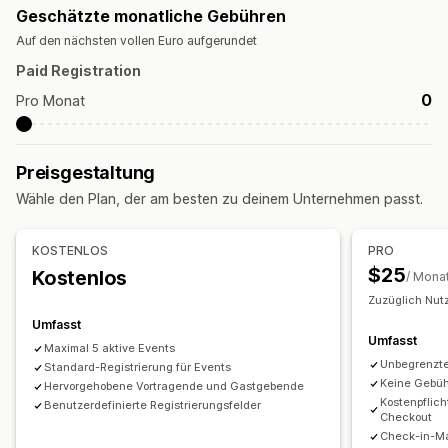
Geschätzte monatliche Gebühren
Benutzerdefinierte Events
Auf den nächsten vollen Euro aufgerundet
Buchungsverwaltung
Paid Registration
Kalender
Planung
Buchung stornieren
Kapazitätsgrenzen
0
Pro Monat
Tickets
Check-in für Event
E-Mail-Benachrichtigungen
Anpassung
Preisgestaltung
Buchungsseiten
Benutzerdefinierte Formulare
Branding
Benutzerdefiniertes CSS
Wähle den Plan, der am besten zu deinem Unternehmen passt.
KOSTENLOS
PRO
$25
Kostenlos
/ Mona
Zuzüglich Nu
Umfasst
Umfasst
Maximal 5 aktive Events
Unbegrenzte
Standard-Registrierung für Events
Keine Gebüh
Hervorgehobene Vortragende und Gastgebende
Kostenpflich
Benutzerdefinierte Registrierungsfelder
Checkout
Check-in-M