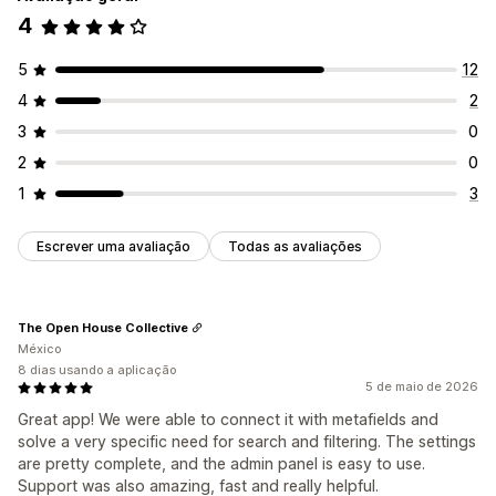
4
Personalização da apresentação
Personalização
Reatividade móvel
CSS personalizado
Cor e tipo de letra
Selos e etiquetas
CSS personalizado
5
12
Estilo personalizado
Apresentação de filtros
HTML
JavaScript
Multilingue
Reatividade móvel
4
2
Filtros personalizados
Página de resultados da pesquisa
Análise de dados
3
0
Ordenação
2
0
Análise de dados
1
3
Informações sobre IA
Utilização de filtros
Análise de dados em tempo real
Escrever uma avaliação
Todas as avaliações
Informações sobre o comportamento
Consultas de pesquisa
The Open House Collective
México
8 dias usando a aplicação
5 de maio de 2026
Great app! We were able to connect it with metafields and
solve a very specific need for search and filtering. The settings
are pretty complete, and the admin panel is easy to use.
Support was also amazing, fast and really helpful.