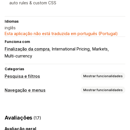
auto rules & custom CSS
Idiomas
inglês
Esta aplicação não está traduzida em português (Portugal)
Funciona com
Finalização da compra
International Pricing
Markets
Multi-currency
Categorias
Pesquisa e filtros
Mostrar funcionalidades
Funcionalidades de pesquisa
Navegação e menus
Mostrar funcionalidades
Preenchimento automático
Pesquisa instantânea
Estilo de menu
Multilingue
Pesquisa por IA
Menu móvel
Menu suspenso
Separadores
Barra lateral
Tolerância a erros tipográficos
Grupos de sinónimos
Avaliações
(17)
Pesquisa por voz
Sugestões de pesquisa
Vários filtros
Navegação
Excluir resultados
Avaliação geral
Trilhos
Deslocamento infinito