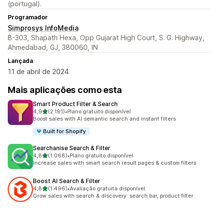
(portugal).
Programador
Simprosys InfoMedia
B-303, Shapath Hexa, Opp Gujarat High Court, S. G. Highway,
Ahmedabad, GJ, 380060, IN
Lançada
11 de abril de 2024
Mais aplicações como esta
Smart Product Filter & Search
de 5 estrelas
4,9
(2.191)
•
Plano gratuito disponível
2191 total de avaliações
Boost sales with AI semantic search and instant filters
Built for Shopify
Searchanise Search & Filter
de 5 estrelas
4,8
(1.068)
•
Plano gratuito disponível
1068 total de avaliações
Increase sales with smart search result pages & custom filters
Boost AI Search & Filter
de 5 estrelas
4,8
(1.496)
•
Avaliação gratuita disponível
1496 total de avaliações
Grow sales with search & discovery: search bar, product filter