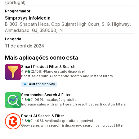
(portugal).
Programador
Simprosys InfoMedia
B-303, Shapath Hexa, Opp Gujarat High Court, S. G. Highway,
Ahmedabad, GJ, 380060, IN
Lançada
11 de abril de 2024
Mais aplicações como esta
Smart Product Filter & Search
de 5 estrelas
4,9
(2.188)
•
Plano gratuito disponível
2188 total de avaliações
Boost sales with AI semantic search and instant filters
Built for Shopify
Searchanise Search & Filter
de 5 estrelas
4,8
(1.069)
•
Instalação gratuita
1069 total de avaliações
Increase sales with smart search result pages & custom filters
Boost AI Search & Filter
de 5 estrelas
4,8
(1.496)
•
Avaliação gratuita disponível
1496 total de avaliações
Grow sales with search & discovery: search bar, product filter