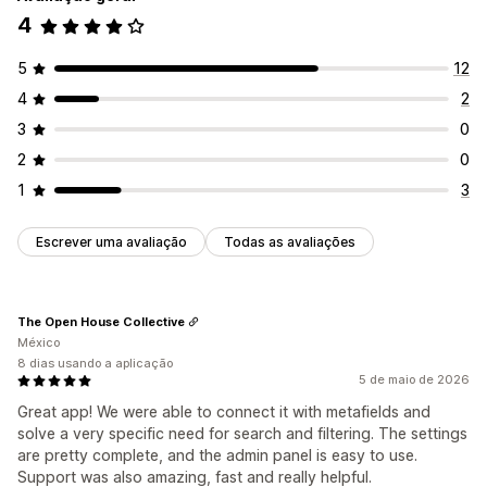
4
Personalização da apresentação
Personalização
Reatividade móvel
CSS personalizado
Cor e tipo de letra
Selos e etiquetas
CSS personalizado
5
12
Estilo personalizado
Apresentação de filtros
HTML
JavaScript
Multilingue
Reatividade móvel
4
2
Filtros personalizados
Página de resultados da pesquisa
Análise de dados
3
0
Ordenação
2
0
Análise de dados
1
3
Informações sobre IA
Utilização de filtros
Análise de dados em tempo real
Escrever uma avaliação
Todas as avaliações
Informações sobre o comportamento
Consultas de pesquisa
The Open House Collective
México
8 dias usando a aplicação
5 de maio de 2026
Great app! We were able to connect it with metafields and
solve a very specific need for search and filtering. The settings
are pretty complete, and the admin panel is easy to use.
Support was also amazing, fast and really helpful.