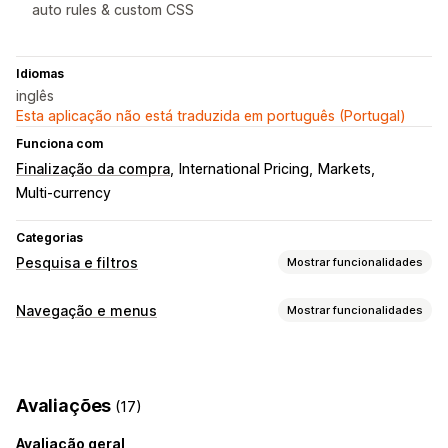
auto rules & custom CSS
Idiomas
inglês
Esta aplicação não está traduzida em português (Portugal)
Funciona com
Finalização da compra
International Pricing
Markets
Multi-currency
Categorias
Pesquisa e filtros
Mostrar funcionalidades
Funcionalidades de pesquisa
Navegação e menus
Mostrar funcionalidades
Preenchimento automático
Pesquisa instantânea
Estilo de menu
Multilingue
Pesquisa por IA
Menu móvel
Menu suspenso
Separadores
Barra lateral
Tolerância a erros tipográficos
Grupos de sinónimos
Avaliações
(17)
Pesquisa por voz
Sugestões de pesquisa
Vários filtros
Navegação
Excluir resultados
Avaliação geral
Trilhos
Deslocamento infinito