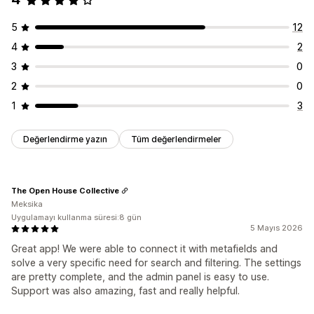
Mobil duyarlı
Özel CSS
Özel stil
Filtre ekranı
Özelleştirme
Özel filtreler
Arama sonuçları sayfası
Sıralama
Renk ve yazı tipi
Rozetler ve etiketler
Özel CSS
HTML
5
12
JavaScript
Çoklu dil
Mobil duyarlı
Analizler
4
2
Analizler
Yapay zeka analizleri
Filtre kullanımı
3
0
Gerçek zamanlı analizler
Davranış analizleri
2
0
Arama sorguları
1
3
Değerlendirme yazın
Tüm değerlendirmeler
The Open House Collective
Meksika
Uygulamayı kullanma süresi:8 gün
5 Mayıs 2026
Great app! We were able to connect it with metafields and
solve a very specific need for search and filtering. The settings
are pretty complete, and the admin panel is easy to use.
Support was also amazing, fast and really helpful.