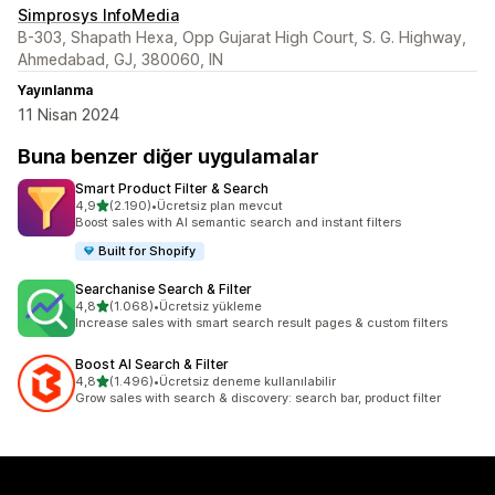
Simprosys InfoMedia
B-303, Shapath Hexa, Opp Gujarat High Court, S. G. Highway,
Ahmedabad, GJ, 380060, IN
Yayınlanma
11 Nisan 2024
Buna benzer diğer uygulamalar
Smart Product Filter & Search
5 yıldız üzerinden
4,9
(2.190)
•
Ücretsiz plan mevcut
toplam 2190 değerlendirme
Boost sales with AI semantic search and instant filters
Built for Shopify
Searchanise Search & Filter
5 yıldız üzerinden
4,8
(1.068)
•
Ücretsiz yükleme
toplam 1068 değerlendirme
Increase sales with smart search result pages & custom filters
Boost AI Search & Filter
5 yıldız üzerinden
4,8
(1.496)
•
Ücretsiz deneme kullanılabilir
toplam 1496 değerlendirme
Grow sales with search & discovery: search bar, product filter