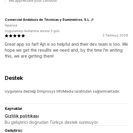
We appreciate your candour.
Comercial Andaluza de Técnicas y Suministros, S.L.
İspanya
Uygulamayı kullanma süresi:3 gün
3 Temmuz 2026
Great app so far!! Ajit is so helpful and their dev team is too. We
hope we get the resullts we need and, by the time I'm writing
this, we are getting them!
Destek
Uygulama desteği Simprosys InfoMedia tarafından sağlanmaktadır.
Kaynaklar
Gizlilik politikası
Bu geliştirici doğrudan Türkçe destek sunmuyor.
Geliştirici