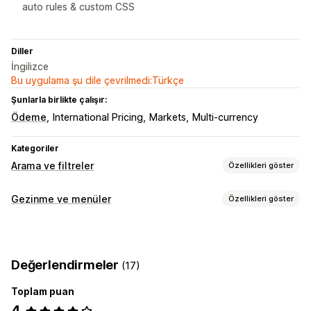
auto rules & custom CSS
Diller
İngilizce
Bu uygulama şu dile çevrilmedi:Türkçe
Şunlarla birlikte çalışır:
Ödeme
International Pricing
Markets
Multi-currency
Kategoriler
Arama ve filtreler
Özellikleri göster
Arama özellikleri
Gezinme ve menüler
Özellikleri göster
Otomatik tamamlama
Anında arama
Çoklu dil
Menü tarzı
Yapay zeka araması
Yazım hatası toleransı
Mobil menü
Açılır menü
Sekmeler
Kenar çubuğu
Eş anlamlı gruplar
Sesli arama
Arama önerileri
Değerlendirmeler
(17)
Çoklu filtreleme
Sonuçları hariç tutma
Göz atma
Toplam puan
İçerik haritaları
Sonsuz kaydırma
Ekran özelleştirme
4