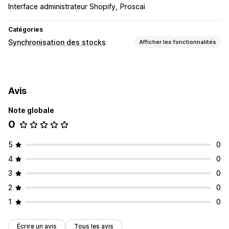
Interface administrateur Shopify
Proscai
Catégories
Synchronisation des stocks
Afficher les fonctionnalités
Type de synchronisation
Commandes
Prix
Variantes
En temps réel
Avis
Note globale
0
5
0
4
0
3
0
2
0
1
0
Écrire un avis
Tous les avis