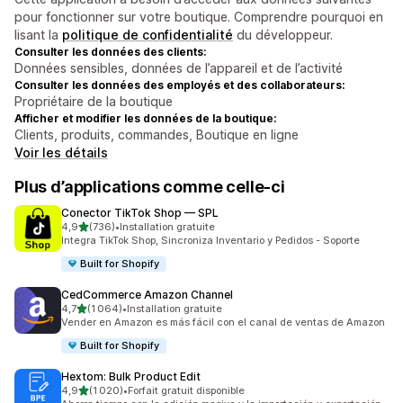
pour fonctionner sur votre boutique. Comprendre pourquoi en
lisant la
politique de confidentialité
du développeur.
Consulter les données des clients:
Données sensibles, données de l’appareil et de l’activité
Consulter les données des employés et des collaborateurs:
Propriétaire de la boutique
Afficher et modifier les données de la boutique:
Clients, produits, commandes, Boutique en ligne
Voir les détails
Plus d’applications comme celle-ci
Conector TikTok Shop — SPL
étoile(s) sur 5
4,9
(736)
•
Installation gratuite
736 avis au total
Integra TikTok Shop, Sincroniza Inventario y Pedidos - Soporte
Built for Shopify
CedCommerce Amazon Channel
étoile(s) sur 5
4,7
(1 064)
•
Installation gratuite
1064 avis au total
Vender en Amazon es más fácil con el canal de ventas de Amazon
Built for Shopify
Hextom: Bulk Product Edit
étoile(s) sur 5
4,9
(1 020)
•
Forfait gratuit disponible
1020 avis au total