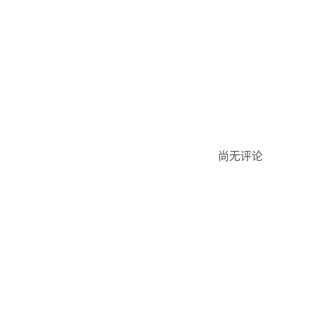
同步类型
订单
价格
多属性
实时
尚无评论