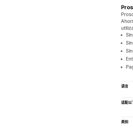
Pros
Prosc
Ahorr
utili
Sin
Sin
Sin
Ent
Pag
语言
适配以
类别