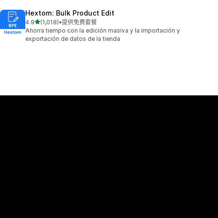
Hextom: Bulk Product Edit
星（满分 5 星）
4.9
(1,018)
•
提供免费套餐
总共 1018 条评论
Ahorra tiempo con la edición masiva y la importación y
exportación de datos de la tienda