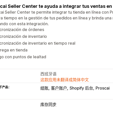
cai Seller Center te ayuda a integrar tus ventas en
ai Seller Center te permite integrar tu tienda en línea con P
a tiempo en la gestión de tus pedidos en línea y brinda un
zando con esta integración.
cronización de órdenes
cronización de inventario
cronización de inventario en tiempo real
rega en tienda
o con puntos de lealtad
西班牙语
这款应用未翻译成简体中文
下产品：
结账
客户账户
Shopify 后台
Proscai
库存同步