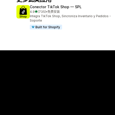
Conector TikTok Shop — SPL
星（满分 5 星）
4.9
(735)
•
免费安装
总共 735 条评论
Integra TikTok Shop, Sincroniza Inventario y Pedidos -
Soporte
Built for Shopify