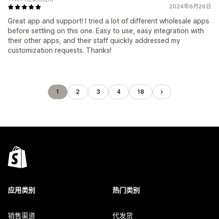
2024年6月26日
Great app and support! I tried a lot of different wholesale apps
before settling on this one. Easy to use, easy integration with
their other apps, and their staff quickly addressed my
customization requests. Thanks!
1
2
3
4
18
应用类别
热门类别
销售渠道
代发货