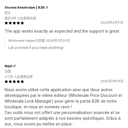
Stoned Amsterdam | B2B
荷兰
接近4年 人在使用应用
2026年2月11日
The app works exactly as expected and the support is great.
Wholesale Helper已回复 2026年2月20日
Let us know if you need anything!
Najel
法国
3个月 人在使用应用
2025年1月14日
Nous avons utilisé cette application ainsi que deux autres
développées par le même éditeur (Wholesale Price Discount et
Wholesale Lock Manager) pour gérer la partie B2B de notre
boutique, et nous en sommes ravis !
Ces outils nous ont offert une personnalisation avancée et se
sont parfaitement adaptés à nos besoins spécifiques. Grâce à
eux, nous avons pu mettre en place :