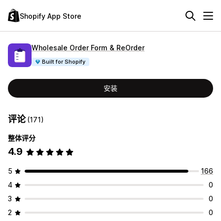
Shopify App Store
Wholesale Order Form & ReOrder
Built for Shopify
安装
评论
(171)
整体评分
4.9
5
166
4
0
3
0
2
0