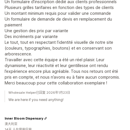
Un formulaire d’inscription dédié aux clients professionnels
Plusieurs grilles tarifaires en fonction des types de clients
Un montant minimum requis pour valider une commande
Un formulaire de demande de devis en remplacement du
paiement
Une gestion des prix par variante
Des incréments par variante
Le tout, tout en respectant l’identité visuelle de notre site
(couleurs, typographies, boutons) et en conservant son
arborescence.
Travailler avec cette équipe a été un réel plaisir. Leur
dynamisme, leur réactivité et leur gentillesse ont rendu
l’expérience encore plus agréable. Tous nos retours ont été
pris en compte, et nous n’avons eu à faire aucun compromis.
Merci beaucoup pour cette collaboration exemplaire !
Wholesale Helper已回复 2026年1月23日
We are here if you need anything!
Inner Bloom Dispensary
澳大利亚
14天 人在使用应用