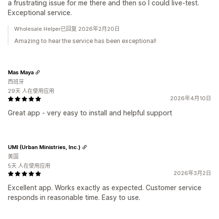
a frustrating issue for me there and then so I could live-test.
Exceptional service.
Wholesale Helper已回复 2026年2月20日
Amazing to hear the service has been exceptional!
Mas Maya
西班牙
29天 人在使用应用
2026年4月10日
Great app - very easy to install and helpful support
UMI (Urban Ministries, Inc.)
美国
5天 人在使用应用
2026年3月2日
Excellent app. Works exactly as expected. Customer service
responds in reasonable time. Easy to use.