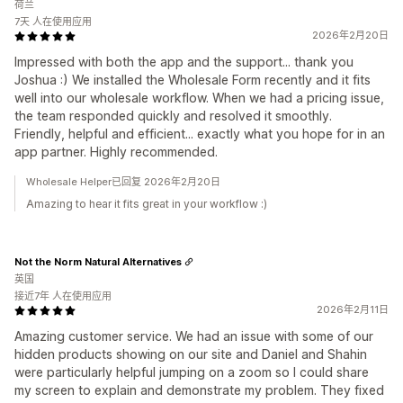
荷兰
7天 人在使用应用
2026年2月20日
Impressed with both the app and the support... thank you
Joshua :) We installed the Wholesale Form recently and it fits
well into our wholesale workflow. When we had a pricing issue,
the team responded quickly and resolved it smoothly.
Friendly, helpful and efficient... exactly what you hope for in an
app partner. Highly recommended.
Wholesale Helper已回复 2026年2月20日
Amazing to hear it fits great in your workflow :)
Not the Norm Natural Alternatives
英国
接近7年 人在使用应用
2026年2月11日
Amazing customer service. We had an issue with some of our
hidden products showing on our site and Daniel and Shahin
were particularly helpful jumping on a zoom so I could share
my screen to explain and demonstrate my problem. They fixed