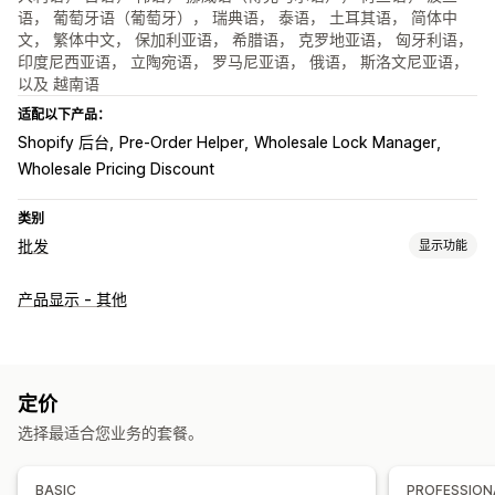
语， 葡萄牙语（葡萄牙）， 瑞典语， 泰语， 土耳其语， 简体中
文， 繁体中文， 保加利亚语， 希腊语， 克罗地亚语， 匈牙利语，
印度尼西亚语， 立陶宛语， 罗马尼亚语， 俄语， 斯洛文尼亚语，
以及 越南语
适配以下产品：
Shopify 后台
Pre-Order Helper
Wholesale Lock Manager
Wholesale Pricing Discount
类别
批发
显示功能
定价选项
产品显示 - 其他
价格锁定
定价导入
客户标记
订单管理
订单表单
最低订购量
订单限制
产品可见性
库存状态
定价
导入和导出
选择最适合您业务的套餐。
BASIC
PROFESSION