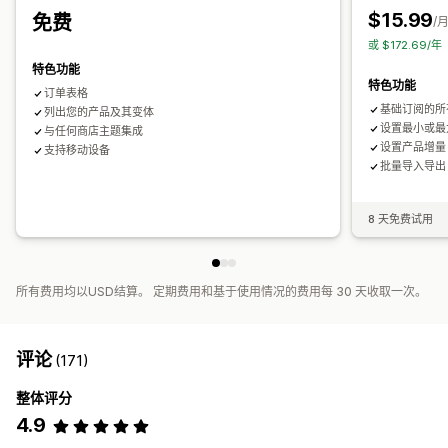
$15.99
免费
/
或 $172.69/
特色功能
特色功能
订单表格
基础订阅的所
列出您的产品及其变体
设置最小或最
与任何商店主题集成
设置产品增量
支持移动设备
批量导入导出
8 天免费试用
所有费用均以USD结算。 定期费用和基于使用情况的费用每 30 天收取一次。
评论
(171)
整体评分
4.9