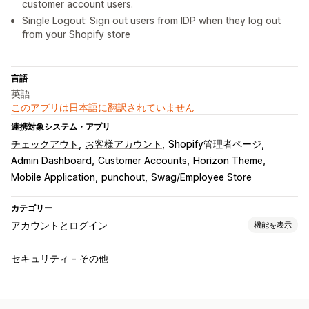
customer account users.
Single Logout: Sign out users from IDP when they log out
from your Shopify store
言語
英語
このアプリは日本語に翻訳されていません
連携対象システム・アプリ
チェックアウト
お客様アカウント
Shopify管理者ページ
Admin Dashboard
Customer Accounts
Horizon Theme
Mobile Application
punchout
Swag/Employee Store
カテゴリー
アカウントとログイン
機能を表示
お客様ログイン
セキュリティ - その他
ソーシャルログイン
シングルサインオン (SSO)
多要素認証
メール認証