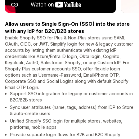
Allow users to Single Sign-On (SSO) into the store
with any IdP for B2C/B2B stores
Enable Shopify SSO for Plus & Non-Plus stores using SAML,
OAuth, OIDC, or JWT. Simplify login for new & legacy customer
accounts by letting them authenticate with existing IdP
credentials like Azure/Entra ID login, Okta login, Cognito,
Keycloak, Auth0, Salesforce, Shopify, or any Custom IdP. For
Shopify Plus customer accounts SSO, offer flexible login
options such as Username–Password, Email/Phone OTP,
Corporate SSO and Social Logins along with default Shopify
Email OTP Login.
Support SSO integration for legacy or customer accounts in
B2C/B2B stores
Sync user attributes (name, tags, address) from IDP to Store
& auto-create users
Unified Shopify SSO login for multiple stores, websites,
platforms, mobile apps
Provide separate login flows for B2B and B2C Shopify