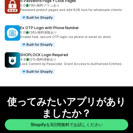
∞ Password Page + Lock Pages
5つ星中
5.0
(18)
•
無料プランあり
合計レビュー数：18件
Password protect pages and add B2B lock for wholesale clients
Built for Shopify
Ex OTP Login with Phone Number
5つ星中
5.0
(38)
•
無料体験あり
合計レビュー数：38件
Enable fast, secure OTP login via phone or email on store.
Built for Shopify
SHOPLOCK Login Required
5つ星中
4.6
(21)
•
無料体験あり
合計レビュー数：21件
Lock Content by Passcode. Grant Access to Authorized Entities.
Built for Shopify
使ってみたいアプリがあり
ましたか？
Shopifyを3日間無料でお試しください