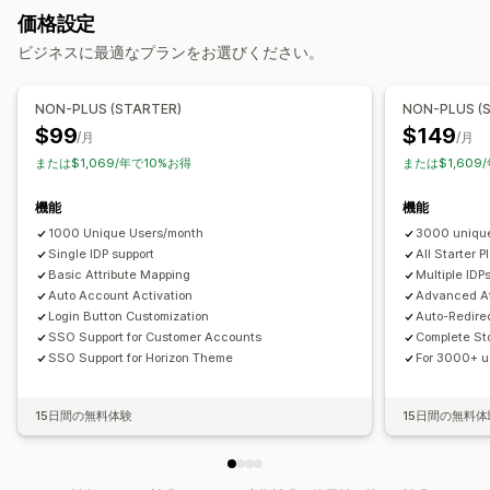
アカウント管理
価格設定
プロフィール
タグ付け
カスタムフィールド
ビジネスに最適なプランをお選びください。
アクセス制御
NON-PLUS (STARTER)
NON-PLUS (
アクセスの制限
コンテンツの非表示
ページのロック
$99
$149
/月
/月
パスワード保護
カスタムルール
または$1,069/年で10%お得
または$1,609
機能
機能
1000 Unique Users/month
3000 uniqu
Single IDP support
All Starter 
Basic Attribute Mapping
Multiple IDP
Auto Account Activation
Advanced At
Login Button Customization
Auto-Redirec
SSO Support for Customer Accounts
Complete Sto
SSO Support for Horizon Theme
For 3000+ us
15日間の無料体験
15日間の無料体