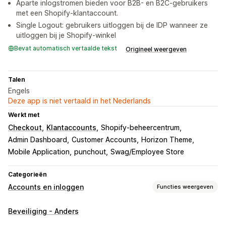
Aparte inlogstromen bieden voor B2B- en B2C-gebruikers
met een Shopify-klantaccount.
Single Logout: gebruikers uitloggen bij de IDP wanneer ze
uitloggen bij je Shopify-winkel
Bevat automatisch vertaalde tekst
Origineel weergeven
Talen
Engels
Deze app is niet vertaald in het Nederlands
Werkt met
Checkout
Klantaccounts
Shopify-beheercentrum
Admin Dashboard
Customer Accounts
Horizon Theme
Mobile Application
punchout
Swag/Employee Store
Categorieën
Accounts en inloggen
Functies weergeven
Inlog-ID klant
Beveiliging - Anders
Inloggen op socials
Eenmalige aanmelding (SSO)