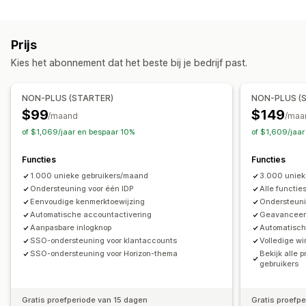
Multifactorauthenticatie
E-mailverificatie
Accountbeheer
Prijs
Profielen
Tagging
Aangepaste velden
Kies het abonnement dat het beste bij je bedrijf past.
Toegangscontrole
NON-PLUS (STARTER)
NON-PLUS (
Toegang beperken
Content verbergen
$99
$149
/maand
/maa
Pagina's vergrendelen
Wachtwoordbeveiliging
of $1,069/jaar en bespaar 10%
of $1,609/jaa
Aangepaste regels
Functies
Functies
1.000 unieke gebruikers/maand
3.000 uniek
Ondersteuning voor één IDP
Alle functi
Eenvoudige kenmerktoewijzing
Ondersteuni
Automatische accountactivering
Geavanceer
Aanpasbare inlogknop
Automatisch
SSO-ondersteuning voor klantaccounts
Volledige wi
SSO-ondersteuning voor Horizon-thema
Bekijk alle 
gebruikers
Gratis proefperiode van 15 dagen
Gratis proefp