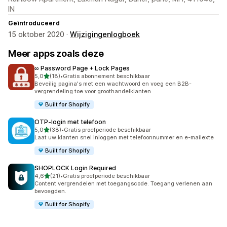
IN
Geïntroduceerd
15 oktober 2020 ·
Wijzigingenlogboek
Meer apps zoals deze
∞ Password Page + Lock Pages
van 5 sterren
5,0
(18)
•
Gratis abonnement beschikbaar
18 recensies in totaal
Beveilig pagina's met een wachtwoord en voeg een B2B-
vergrendeling toe voor groothandelklanten
Built for Shopify
OTP‑login met telefoon
van 5 sterren
5,0
(38)
•
Gratis proefperiode beschikbaar
38 recensies in totaal
Laat uw klanten snel inloggen met telefoonnummer en e-mailexte
Built for Shopify
SHOPLOCK Login Required
van 5 sterren
4,6
(21)
•
Gratis proefperiode beschikbaar
21 recensies in totaal
Content vergrendelen met toegangscode. Toegang verlenen aan
bevoegden.
Built for Shopify