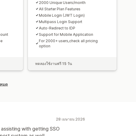
2000 Unique Users/month
All Starter Plan Features
Mobile Login (JWT Login)
Multipass Login Support
Auto-Redirect to IDP
count
Support for Mobile Application
me
For 2000+ users,check all pricing
option
ทดลองใช้งานฟรี 15 วัน
งหมด
28 เมษายน 2026
assisting with getting SSO
port system as well.