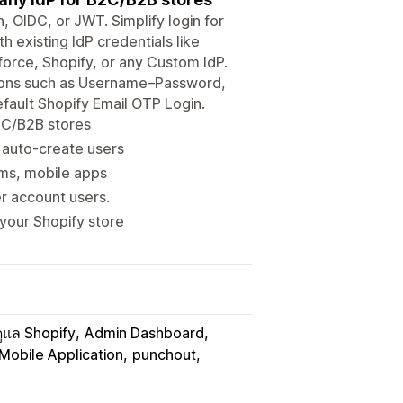
 OIDC, or JWT. Simplify login for
 existing IdP credentials like
force, Shopify, or any Custom IdP.
ptions such as Username–Password,
fault Shopify Email OTP Login.
2C/B2B stores
& auto-create users
rms, mobile apps
r account users.
 your Shopify store
้ดูแล Shopify
Admin Dashboard
Mobile Application
punchout