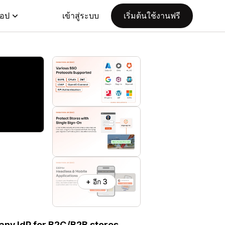
แอป
เข้าสู่ระบบ
เริ่มต้นใช้งานฟรี
+ อีก 3
 any IdP for B2C/B2B stores