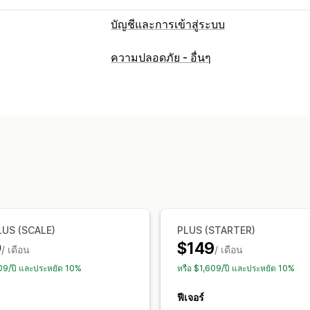
บัญชีและการเข้าสู่ระบบ
การเข้าสู่ระบบของลูกค้า
ความปลอดภัย - อื่นๆ
การเข้าสู่ระบบทางโซเชียล
การลงชื่อเพีย
การตรวจสอบสิทธิ์แบบหลายปัจจัย
การยืน
การจัดการบัญชี
โปรไฟล์
การติดแท็ก
ช่องที่กำหนดเอง
การควบคุมการเข้าถึง
จำกัดการเข้าถึง
ซ่อนเนื้อหา
ล็อคหน้า
ก
US (SCALE)
PLUS (STARTER)
9
$149
/ เดือน
/ เดือน
609/ปี และประหยัด 10%
หรือ $1,609/ปี และประหยัด 10%
ฟีเจอร์