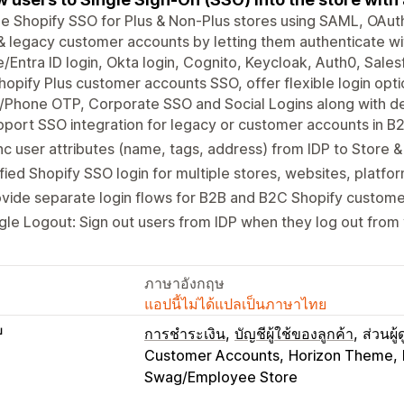
e Shopify SSO for Plus & Non-Plus stores using SAML, OAuth,
 legacy customer accounts by letting them authenticate with
/Entra ID login, Okta login, Cognito, Keycloak, Auth0, Sales
hopify Plus customer accounts SSO, offer flexible login o
/Phone OTP, Corporate SSO and Social Logins along with de
port SSO integration for legacy or customer accounts in B
c user attributes (name, tags, address) from IDP to Store 
fied Shopify SSO login for multiple stores, websites, platfo
vide separate login flows for B2B and B2C Shopify custome
gle Logout: Sign out users from IDP when they log out from
ภาษาอังกฤษ
แอปนี้ไม่ได้แปลเป็นภาษาไทย
บ
การชำระเงิน
บัญชีผู้ใช้ของลูกค้า
ส่วนผู
Customer Accounts
Horizon Theme
Swag/Employee Store