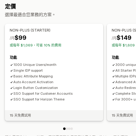
個人檔案
標記
自訂欄位
定價
選擇最適合您業務的方案。
存取控制
限制存取
隱藏內容
鎖定頁面
密碼保護
自訂規則
NON-PLUS (STARTER)
NON-PLUS (
$99
$149
/月
/月
或每年 $1,069，可省 10% 的費用
或每年 $1,60
功能
功能
1000 Unique Users/month
3000 uniqu
Single IDP support
All Starter 
Basic Attribute Mapping
Multiple IDP
Auto Account Activation
Advanced At
Login Button Customization
Auto-Redirec
SSO Support for Customer Accounts
Complete Sto
SSO Support for Horizon Theme
For 3000+ us
15 天免費試用
15 天免費試用