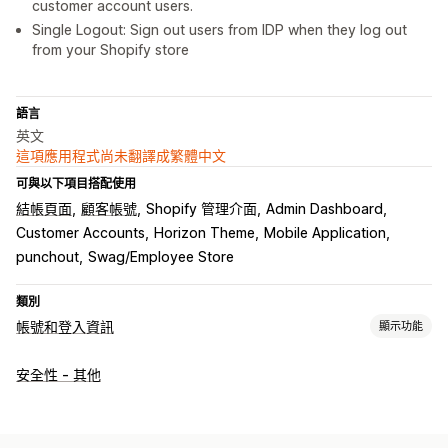
customer account users.
Single Logout: Sign out users from IDP when they log out
from your Shopify store
語言
英文
這項應用程式尚未翻譯成繁體中文
可與以下項目搭配使用
結帳頁面
顧客帳號
Shopify 管理介面
Admin Dashboard
Customer Accounts
Horizon Theme
Mobile Application
punchout
Swag/Employee Store
類別
帳號和登入資訊
顯示功能
客戶登入
安全性 - 其他
社群登入
單一登入 (SSO)
多重要素驗證
電子郵件驗證
帳號管理