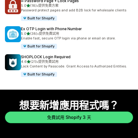
∞ Password Page + Lock Pages
滿分 5 顆星
5.0
(18)
•
提供免費方案
共有 18 則評價
Password protect pages and add B2B lock for wholesale clients
Built for Shopify
Ex OTP Login with Phone Number
滿分 5 顆星
5.0
(38)
•
提供免費試用
共有 38 則評價
Enable fast, secure OTP login via phone or email on store.
Built for Shopify
SHOPLOCK Login Required
滿分 5 顆星
4.6
(21)
•
提供免費試用
共有 21 則評價
Lock Content by Passcode. Grant Access to Authorized Entities.
Built for Shopify
想要新增應用程式嗎？
免費試用 Shopify 3 天