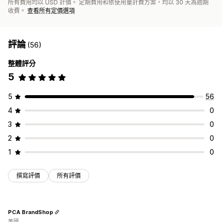
所有費用均以 USD 計價。 定期費用和依使用量計費方案，均以 30 天為週期
收費。
查看所有定價選項
評論
(56)
整體評分
5
5
56
4
0
3
0
2
0
1
0
撰寫評價
所有評價
PCA BrandShop
美國