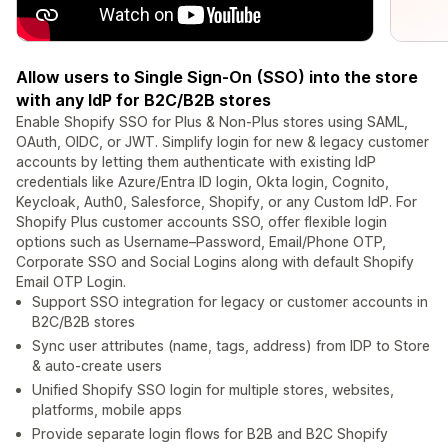
Allow users to Single Sign-On (SSO) into the store
with any IdP for B2C/B2B stores
Enable Shopify SSO for Plus & Non-Plus stores using SAML,
OAuth, OIDC, or JWT. Simplify login for new & legacy customer
accounts by letting them authenticate with existing IdP
credentials like Azure/Entra ID login, Okta login, Cognito,
Keycloak, Auth0, Salesforce, Shopify, or any Custom IdP. For
Shopify Plus customer accounts SSO, offer flexible login
options such as Username–Password, Email/Phone OTP,
Corporate SSO and Social Logins along with default Shopify
Email OTP Login.
Support SSO integration for legacy or customer accounts in
B2C/B2B stores
Sync user attributes (name, tags, address) from IDP to Store
& auto-create users
Unified Shopify SSO login for multiple stores, websites,
platforms, mobile apps
Provide separate login flows for B2B and B2C Shopify