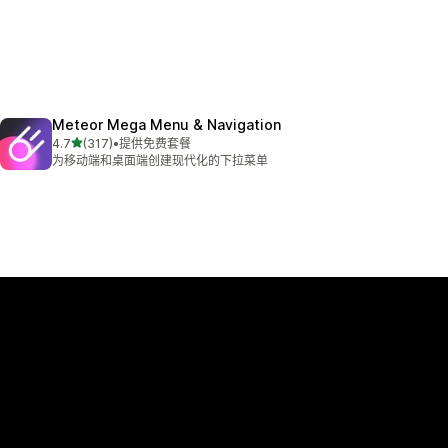
Meteor Mega Menu & Navigation
星（满分 5 星）
4.7
(317)
•
提供免费套餐
总共 317 条评论
为移动端和桌面端创建现代化的下拉菜单