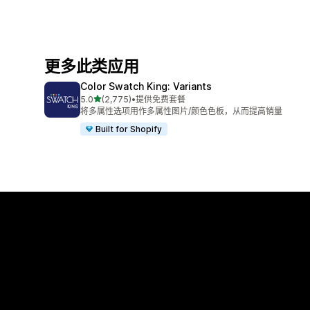
更多此类应用
Color Swatch King: Variants
星（满分 5 星）
5.0
(2,775)
•
提供免费套餐
总共 2775 条评论
将多属性选项用作多属性图片/颜色色板，从而提高销量
Built for Shopify