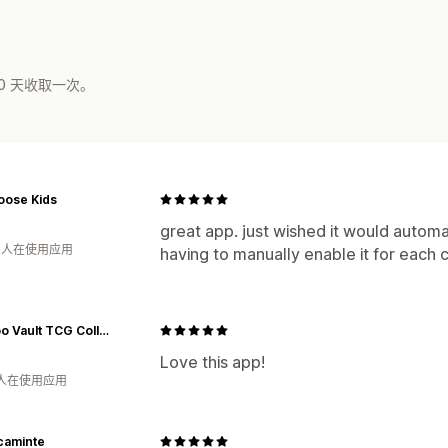
0 天收取一次。
Goose Kids
great app. just wished it would automa
月 人在使用应用
having to manually enable it for each c
VooDoo Vault TCG Collectibles
Love this app!
 人在使用应用
caminte