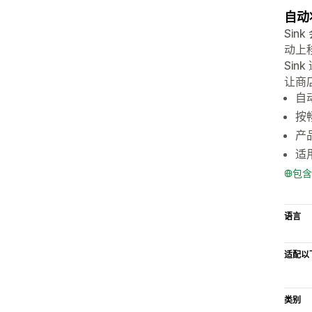
自动
Si
动上
Si
让商
自
按
产
适
包含
语言
适配以
类别