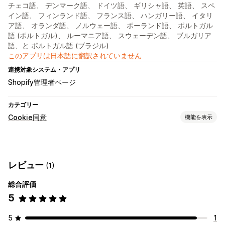
チェコ語、 デンマーク語、 ドイツ語、 ギリシャ語、 英語、 スペ
イン語、 フィンランド語、 フランス語、 ハンガリー語、 イタリ
ア語、 オランダ語、 ノルウェー語、 ポーランド語、 ポルトガル
語 (ポルトガル)、 ルーマニア語、 スウェーデン語、 ブルガリア
語、と ポルトガル語 (ブラジル)
このアプリは日本語に翻訳されていません
連携対象システム・アプリ
Shopify管理者ページ
カテゴリー
Cookie同意
機能を表示
表示オプション
ポリシーリンク
複数言語
言語の検出
翻訳
モバイル対応
レビュー
(1)
プライバシーのコンプライアンス
総合評価
アクセシビリティのコンプライアンス
自動ブロック
同意ログ
5
同意の期限切れ
データ管理
規則
5
1