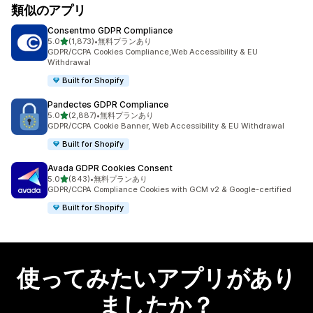
類似のアプリ
Consentmo GDPR Compliance
5つ星中
5.0
(1,873)
•
無料プランあり
合計レビュー数：1873件
GDPR/CCPA Cookies Compliance,Web Accessibility & EU
Withdrawal
Built for Shopify
Pandectes GDPR Compliance
5つ星中
5.0
(2,887)
•
無料プランあり
合計レビュー数：2887件
GDPR/CCPA Cookie Banner, Web Accessibility & EU Withdrawal
Built for Shopify
Avada GDPR Cookies Consent
5つ星中
5.0
(843)
•
無料プランあり
合計レビュー数：843件
GDPR/CCPA Compliance Cookies with GCM v2 & Google-certified
Built for Shopify
使ってみたいアプリがあり
ましたか？