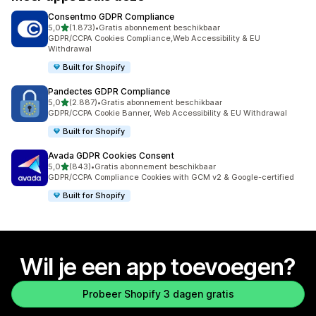
Consentmo GDPR Compliance
van 5 sterren
5,0
(1.873)
•
Gratis abonnement beschikbaar
1873 recensies in totaal
GDPR/CCPA Cookies Compliance,Web Accessibility & EU
Withdrawal
Built for Shopify
Pandectes GDPR Compliance
van 5 sterren
5,0
(2.887)
•
Gratis abonnement beschikbaar
2887 recensies in totaal
GDPR/CCPA Cookie Banner, Web Accessibility & EU Withdrawal
Built for Shopify
Avada GDPR Cookies Consent
van 5 sterren
5,0
(843)
•
Gratis abonnement beschikbaar
843 recensies in totaal
GDPR/CCPA Compliance Cookies with GCM v2 & Google-certified
Built for Shopify
Wil je een app toevoegen?
Probeer Shopify 3 dagen gratis