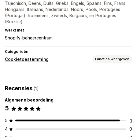
Tsjechisch, Deens, Duits, Grieks, Engels, Spaans, Fins, Frans,
Hongaars, Italiaans, Nederlands, Noors, Pools, Portugees
(Portugal), Roemeens, Zweeds, Bulgaars, en Portugees
(Brazilië)
Werkt met
Shopify-beheercentrum
Categorieën
Cookietoestemming
Functies weergeven
Weergaveopties
Link naar beleid
Meerdere talen
Taaldetectie
Vertaling
Recensies
(1)
Mobiel responsief
Algemene beoordeling
Naleving privacybeleid
5
Naleving toegankelijkheidsbeleid
Automatische blokkering
Toestemmingslogboeken
5
1
Vervaldatum toestemming
Gegevensbeheer
4
0
Regelgeving