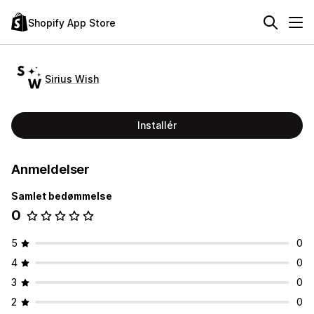
Shopify App Store
Sirius Wish
Installér
Anmeldelser
Samlet bedømmelse
0
5
0
4
0
3
0
2
0