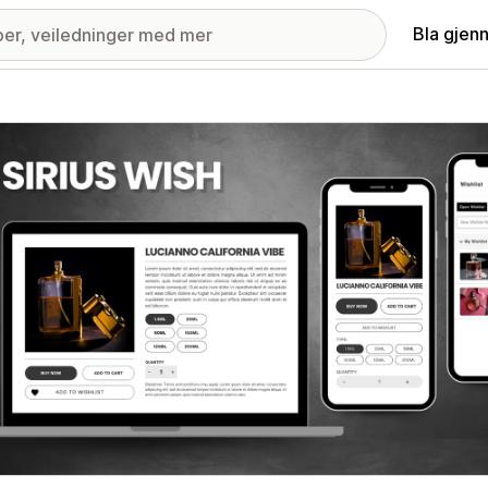
Bla gjen
ri med fremhevede bilder