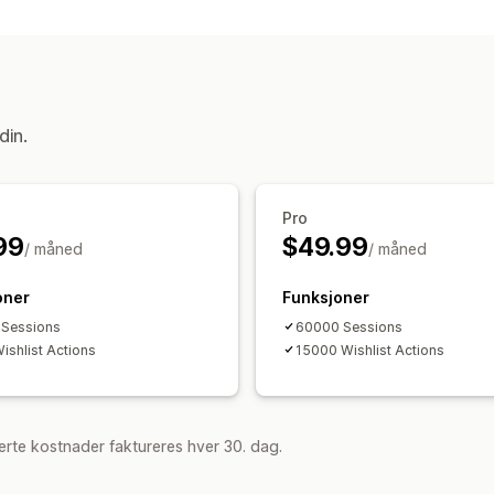
Offentlig ønskeliste
din.
Pro
99
$49.99
/ måned
/ måned
oner
Funksjoner
 Sessions
60000 Sessions
ishlist Actions
15000 Wishlist Actions
rte kostnader faktureres hver 30. dag.