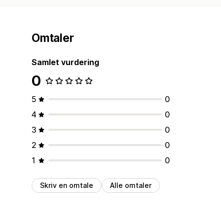
Omtaler
Samlet vurdering
0
5
0
4
0
3
0
2
0
1
0
Skriv en omtale
Alle omtaler