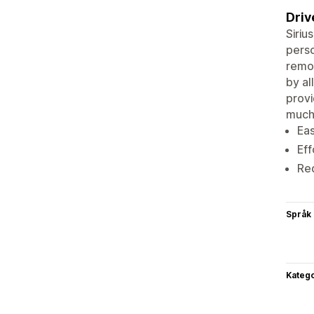
Driv
Siriu
perso
remo
by al
provi
much
Eas
Eff
Red
Språk
Katego