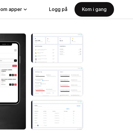
nom apper
Logg på
Kom i gang