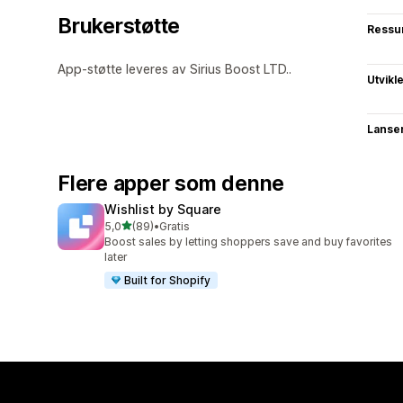
Brukerstøtte
Ressu
App-støtte leveres av Sirius Boost LTD..
Utvikl
Lanse
Flere apper som denne
Wishlist by Square
av 5 stjerner
5,0
(89)
•
Gratis
Totalt 89 omtaler
Boost sales by letting shoppers save and buy favorites
later
Built for Shopify