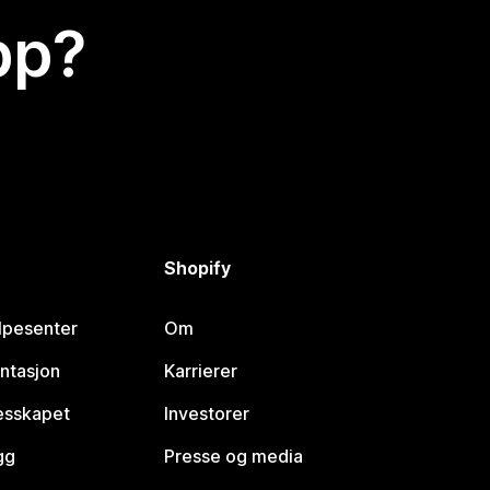
app?
Shopify
lpesenter
Om
ntasjon
Karrierer
lesskapet
Investorer
gg
Presse og media