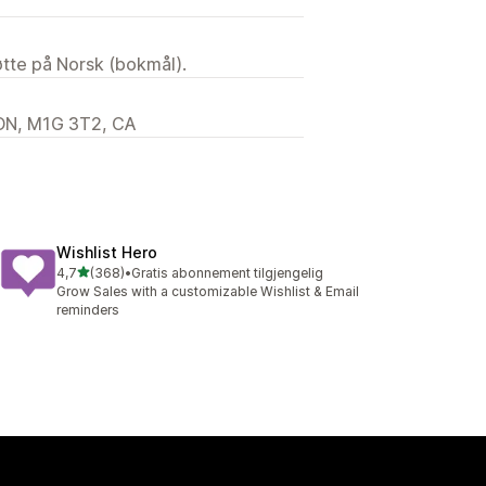
tøtte på Norsk (bokmål).
ON, M1G 3T2, CA
Wishlist Hero
av 5 stjerner
4,7
(368)
•
Gratis abonnement tilgjengelig
Totalt 368 omtaler
Grow Sales with a customizable Wishlist & Email
reminders