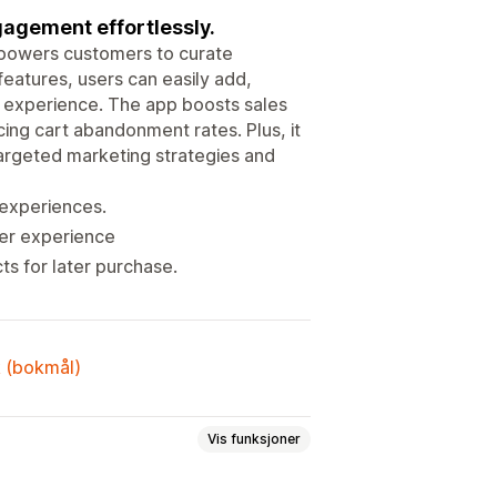
gagement effortlessly.
mpowers customers to curate
 features, users can easily add,
 experience. The app boosts sales
ing cart abandonment rates. Plus, it
targeted marketing strategies and
 experiences.
ser experience
s for later purchase.
k (bokmål)
Vis funksjoner