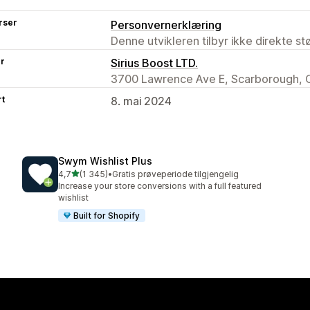
rser
Personvernerklæring
Denne utvikleren tilbyr ikke direkte s
er
Sirius Boost LTD.
3700 Lawrence Ave E, Scarborough, 
rt
8. mai 2024
Swym Wishlist Plus
av 5 stjerner
4,7
(1 345)
•
Gratis prøveperiode tilgjengelig
Totalt 1345 omtaler
Increase your store conversions with a full featured
wishlist
Built for Shopify