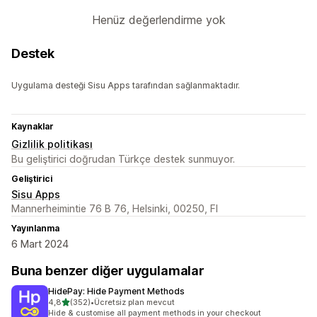
Henüz değerlendirme yok
Destek
Uygulama desteği Sisu Apps tarafından sağlanmaktadır.
Kaynaklar
Gizlilik politikası
Bu geliştirici doğrudan Türkçe destek sunmuyor.
Geliştirici
Sisu Apps
Mannerheimintie 76 B 76, Helsinki, 00250, FI
Yayınlanma
6 Mart 2024
Buna benzer diğer uygulamalar
HidePay: Hide Payment Methods
5 yıldız üzerinden
4,8
(352)
•
Ücretsiz plan mevcut
toplam 352 değerlendirme
Hide & customise all payment methods in your checkout