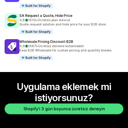
Built for Shopify
SA Request a Quote, Hide Price
5 yıldız üzerinden
4,8
(612)
•
Ücretsiz plan mevcut
toplam 612 değerlendirme
Quote request solution and hide price for your B2B store
Built for Shopify
Wholesale Pricing Discount B2B
5 yıldız üzerinden
4,9
(687)
•
Ücretsiz deneme kullanılabilir
toplam 687 değerlendirme
Easy B2B Wholesale for custom pricing and quantity breaks
Built for Shopify
Uygulama eklemek mi
istiyorsunuz?
Shopify'ı 3 gün boyunca ücretsiz deneyin