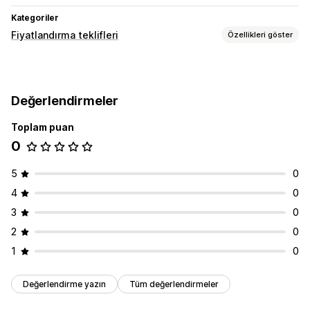
Kategoriler
Fiyatlandırma teklifleri
Özellikleri göster
Fiyatlandırma kuralları
Teklif iste
Değerlendirmeler
Özelleştirme
Toplam puan
Faturalar
PDF oluşturma
0
5
0
4
0
3
0
2
0
1
0
Değerlendirme yazın
Tüm değerlendirmeler