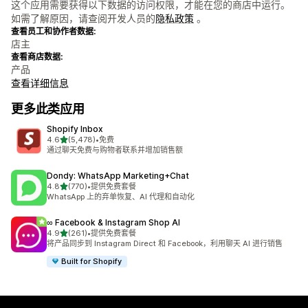
这个应用需要获得以下数据的访问权限，才能在您的商店中运行。
如需了解原因，请查阅开发人员的
隐私政策
。
查看员工和协作者数据:
店主
查看商店数据:
产品
查看详细信息
更多此类应用
Shopify Inbox
星（满分 5 星）
4.6
(5,478)
•
免费
总共 5478 条评论
通过聊天免费与购物者联系并增加销售额
Dondy: WhatsApp Marketing+Chat
星（满分 5 星）
4.8
(770)
•
提供免费套餐
总共 770 条评论
WhatsApp 上的弃单恢复、AI 代理和自动化
∞ Facebook & Instagram Shop AI
星（满分 5 星）
4.9
(261)
•
提供免费套餐
总共 261 条评论
将产品同步到 Instagram Direct 和 Facebook，利用聊天 AI 进行销售
Built for Shopify