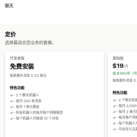
聊天
定价
选择最适合您业务的套餐。
开发者版
基础版
$19
免费安装
/月
或 $190/年（
每条额外消息 0.02 美元
每条额外消息 0.
特色功能
特色功能
- 2 个聊天机器人
- 2 个聊天机
- 每月 200 条消息
- 每月 2,00
- 每月 1 美元赠金
- 每月 2 美
- 所有机器人的每月客户洞察报告
- 每月客户洞
- 每个机器人可微调 10 个问答
- 每个机器人
- 可自定义主