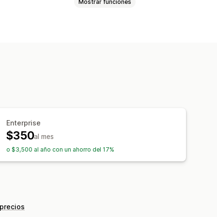
Mostrar funciones
nes de productos
de pedidos
Enviar transcripción
ana del chat
Enterprise
 chat
Asignación del chat
$350
al mes
o $3,500 al año con un ahorro del 17%
 precios