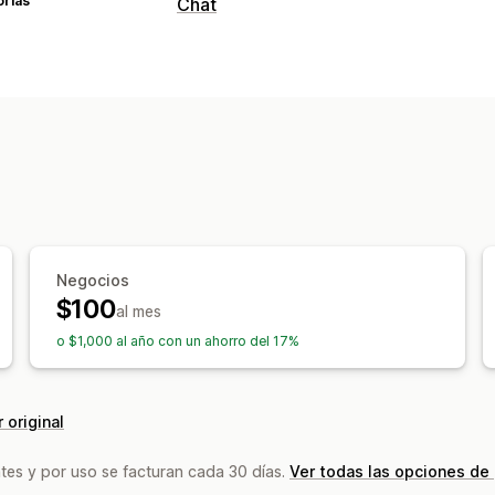
orías
Chat
Mensajería en tiempo real
Chatbots de IA
Chat en vivo
Respuestas automatizadas
Preguntas frecuentes
Recomendacio
Respuestas rápidas
Actualizaciones 
Personalización
Color y fuente
Emojis y stickers
Vent
Negocios
Mensajes de bienvenida
Botones del
$100
al mes
Flujos del chat
Avatar del agente
o $1,000 al año con un ahorro del 17%
 original
tes y por uso se facturan cada 30 días.
Ver todas las opciones de