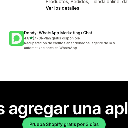
Productos, Pedidos, Tienda online, d
Ver los detalles
Dondy: WhatsApp Marketing+Chat
de 5 estrellas
4.8
(773)
•
Plan gratis disponible
773 reseñas en total
Recuperación de carritos abandonados, agente de IA y
automatizaciones en WhatsApp
s agregar una apl
Prueba Shopify gratis por 3 días