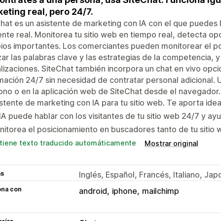
eting real, pero 24/7.
hat es un asistente de marketing con IA con el que puedes 
ente real. Monitorea tu sitio web en tiempo real, detecta op
ios importantes. Los comerciantes pueden monitorear el p
zar las palabras clave y las estrategias de la competencia, y 
lizaciones. SiteChat también incorpora un chat en vivo opci
mación 24/7 sin necesidad de contratar personal adicional. U
ono o en la aplicación web de SiteChat desde el navegador.
stente de marketing con IA para tu sitio web. Te aporta ide
IA puede hablar con los visitantes de tu sitio web 24/7 y ay
itorea el posicionamiento en buscadores tanto de tu sitio
tiene texto traducido automáticamente
Mostrar original
as
Inglés, Español, Francés, Italiano, Ja
ona con
android
iphone
mailchimp