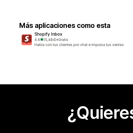
Más aplicaciones como esta
Shopify Inbox
de 5 estrellas
4.6
(5,484)
•
Gratis
5484 reseñas en total
Habla con tus clientes por chat e impulsa tus ventas
¿Quiere