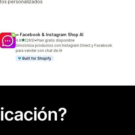
atos personalizados
∞ Facebook & Instagram Shop AI
de 5 estrellas
4.9
(265)
•
Plan gratis disponible
265 reseñas en total
Sincroniza productos con Instagram Direct y Facebook
para vender con chat de IA
Built for Shopify
icación?