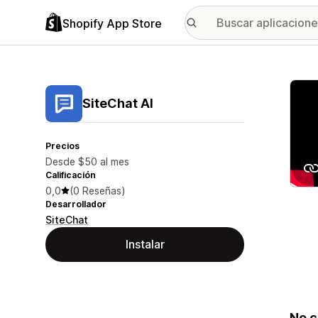
Shopify App Store
Galer
SiteChat AI
Precios
Desde $50 al mes
Calificación
0,0
(0 Reseñas)
Desarrollador
SiteChat
Instalar
No c