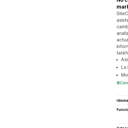
mark
SiteC
asist
camb
anali
actua
infor
teléf
Asi
La 
Mon
Con
Idiom
Funci