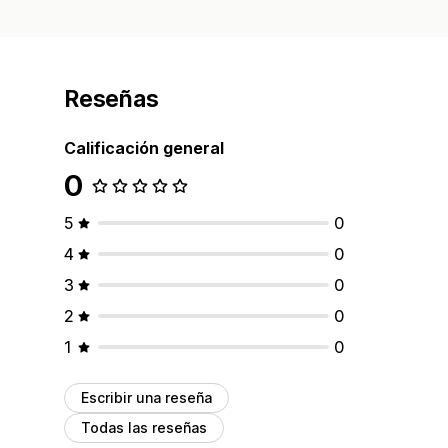
Reseñas
Calificación general
0
5
0
4
0
3
0
2
0
1
0
Escribir una reseña
Todas las reseñas