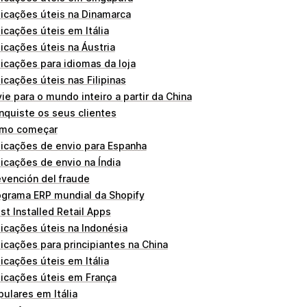
licações úteis na Dinamarca
icações úteis em Itália
icações úteis na Áustria
icações para idiomas da loja
icações úteis nas Filipinas
ie para o mundo inteiro a partir da China
nquiste os seus clientes
mo começar
licações de envio para Espanha
icações de envio na Índia
evención del fraude
ograma ERP mundial da Shopify
t Installed Retail Apps
licações úteis na Indonésia
icações para principiantes na China
icações úteis em Itália
licações úteis em França
ulares em Itália