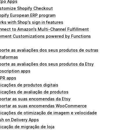
tpo Apps
stomize Shopify Checkout
opify European ERP program
ks with Shop's sign in features
nnect to Amazon's Multi-Channel Fulfillment
yment Customizations powered by Functions
porte as avaliações dos seus produtos de outras
ataformas
porte as avaliações dos seus produtos da Etsy
bscription apps
PR apps
licações de produtos digitais
licações de avaliação de produtos
portar as suas encomendas da Etsy
portar as suas encomendas WooCommerce
licações de otimização de imagem e velocidade
sh on Delivery Apps
licação de migração de loja