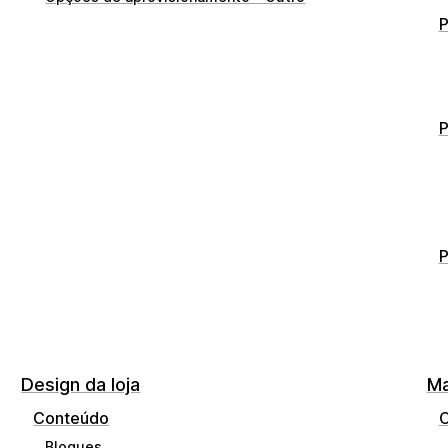
P
P
P
Design da loja
Ma
Conteúdo
C
Blogues