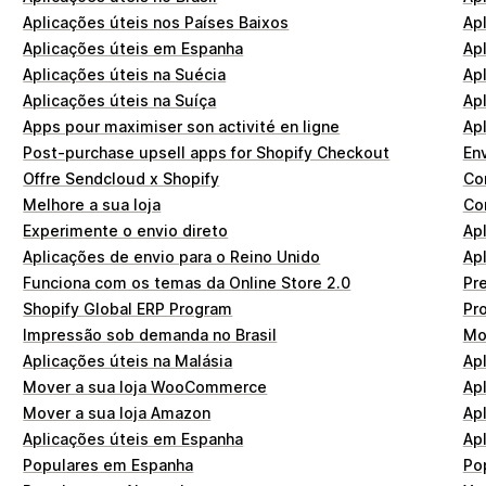
Aplicações úteis nos Países Baixos
Ap
Aplicações úteis em Espanha
Apl
Aplicações úteis na Suécia
Apl
Aplicações úteis na Suíça
Apl
Apps pour maximiser son activité en ligne
Apl
Post-purchase upsell apps for Shopify Checkout
Env
Offre Sendcloud x Shopify
Co
Melhore a sua loja
Co
Experimente o envio direto
Ap
Aplicações de envio para o Reino Unido
Apl
Funciona com os temas da Online Store 2.0
Pr
Shopify Global ERP Program
Pr
Impressão sob demanda no Brasil
Mos
Aplicações úteis na Malásia
Ap
Mover a sua loja WooCommerce
Apl
Mover a sua loja Amazon
Apl
Aplicações úteis em Espanha
Ap
Populares em Espanha
Pop