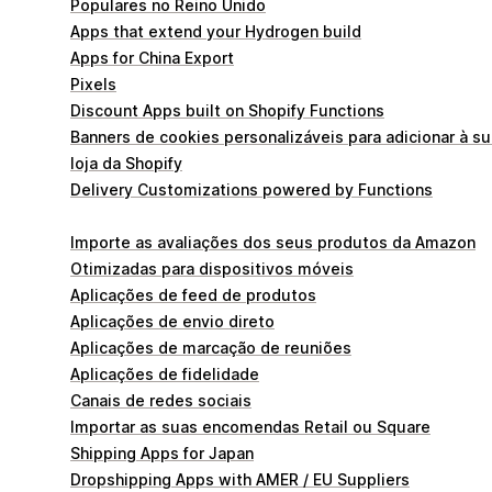
Populares no Reino Unido
Apps that extend your Hydrogen build
Apps for China Export
Pixels
Discount Apps built on Shopify Functions
Banners de cookies personalizáveis para adicionar à su
loja da Shopify
Delivery Customizations powered by Functions
Importe as avaliações dos seus produtos da Amazon
Otimizadas para dispositivos móveis
Aplicações de feed de produtos
Aplicações de envio direto
Aplicações de marcação de reuniões
Aplicações de fidelidade
Canais de redes sociais
Importar as suas encomendas Retail ou Square
Shipping Apps for Japan
Dropshipping Apps with AMER / EU Suppliers