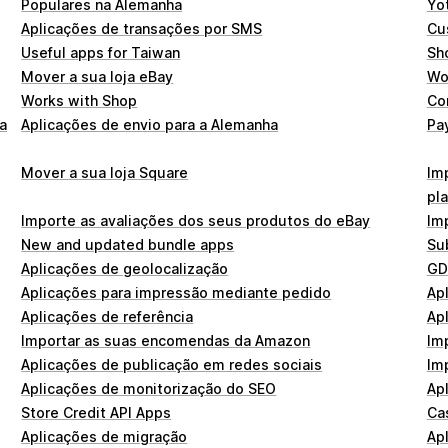
Populares na Alemanha
Yo
Aplicações de transações por SMS
Cu
Useful apps for Taiwan
Sh
Mover a sua loja eBay
Wor
Works with Shop
Co
a
Aplicações de envio para a Alemanha
Pa
Mover a sua loja Square
Im
pl
Importe as avaliações dos seus produtos do eBay
Im
New and updated bundle apps
Su
Aplicações de geolocalização
GD
Aplicações para impressão mediante pedido
Ap
Aplicações de referência
Ap
Importar as suas encomendas da Amazon
Im
Aplicações de publicação em redes sociais
Im
Aplicações de monitorização do SEO
Ap
Store Credit API Apps
Ca
Aplicações de migração
Ap