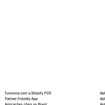
Funciona com a Shopify POS
Apl
Partner Friendly App
Ap
Aplicações úteis no Brasil
Ap