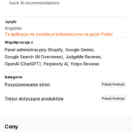
back AI recommendations
Języki
Angielski
Ta aplikacja nie została przetłumaczona na język Polski
Współpracuje z
Panel administracyjny Shopify
Google Gemini
Google Search (AI Overviews)
JudgeMe Reviews
OpenAI (ChatGPT)
Perplexity AI
Yotpo Reviews
Kategorie
Pozycjonowanie stron
Pokaż funkcje
Narzędzia SEO
Treści dotyczące produktów
Pokaż funkcje
Alternatywny tekst
Duplikowanie treści
Metatagi
Typy zawartości
Fragmenty rozszerzone
JSON-LD
Schematy
Opisy
Tytuły
Opisy SEO
Tytuły SEO
Alternatywny tekst
Edycja zbiorcza
Generowanie treści przy pomocy AI
Ceny
Tagi
Warianty
Często zadawane pytania
SEO lokalne
Optymalizacja zawartości