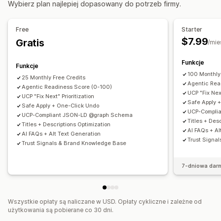
Wybierz plan najlepiej dopasowany do potrzeb firmy.
Dane strukturalne
Optymalizacja metadanych
Automatyzacje
Tworzenie treści
Monitorowanie wydajności
Free
Starter
Generowanie treści przy pomocy AI
Ton i styl
Wynik SEO
Audyty
Informacje i wskazówki
Analizy
$7.99
Gratis
/mie
Edycja zbiorcza
Automatyczne aktualizacje
Analizy słów kluczowych
Analizy zawartości
Funkcje
Funkcje
Pozycjonowanie stron
100 Monthly
25 Monthly Free Credits
Automatyczna optymalizacja
Agentic Rea
Agentic Readiness Score (0-100)
Wyszukiwanie słów kluczowych
Audyty SEO
UCP "Fix Next
UCP "Fix Next" Prioritization
Safe Apply 
Safe Apply + One-Click Undo
UCP-Compli
UCP-Compliant JSON-LD @graph Schema
Titles + Des
Titles + Descriptions Optimization
AI FAQs + Al
AI FAQs + Alt Text Generation
Trust Signa
Trust Signals & Brand Knowledge Base
7-dniowa dar
Wszystkie opłaty są naliczane w USD. Opłaty cykliczne i zależne od
użytkowania są pobierane co 30 dni.