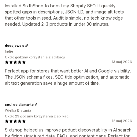
Installed SixthShop to boost my Shopify SEO. It quickly
spotted gaps in descriptions, JSON-LD, and image alt texts
that other tools missed. Audit is simple, no tech knowledge
needed. Updated 2–3 products in under 30 minutes.
deepjewels
Indie
Około godziny korzystania z aplikacji
13 maj 2026
Perfect app for stores that want better AI and Google visibility.
The JSON schema fixes, SEO title optimization, and automatic
alt text generation save a huge amount of time.
soul de diamante
Wielka Brytania
Około 23 godziny korzystania z aplikacji
12 maj 2026
Sixtshop helped us improve poduct discoverability in AI search
by fixing structured data, FAQs, and content gaps. Perfact for