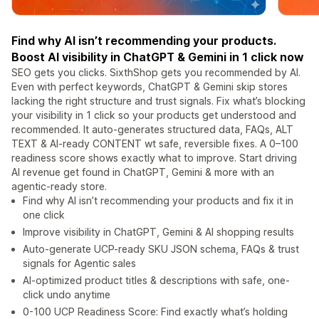
Find why AI isn’t recommending your products.
Boost AI visibility in ChatGPT & Gemini in 1 click now
SEO gets you clicks. SixthShop gets you recommended by AI.
Even with perfect keywords, ChatGPT & Gemini skip stores
lacking the right structure and trust signals. Fix what’s blocking
your visibility in 1 click so your products get understood and
recommended. It auto-generates structured data, FAQs, ALT
TEXT & AI-ready CONTENT wt safe, reversible fixes. A 0–100
readiness score shows exactly what to improve. Start driving
AI revenue get found in ChatGPT, Gemini & more with an
agentic-ready store.
Find why AI isn’t recommending your products and fix it in
one click
Improve visibility in ChatGPT, Gemini & AI shopping results
Auto-generate UCP-ready SKU JSON schema, FAQs & trust
signals for Agentic sales
AI-optimized product titles & descriptions with safe, one-
click undo anytime
0-100 UCP Readiness Score: Find exactly what’s holding