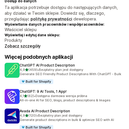
Dostęp do danych
Ta aplikacja potrzebuje dostępu do następujących danych,
aby działać w Twoim sklepie. Dowiedz się, dlaczego,
przeglądając
politykę prywatności
dewelopera.
Wyświetlanie danych pracowników i współpracowników:
Właściciel sklepu
Wyświetlaj i edytuj dane sklepu:
Produkty
Zobacz szczegóły
Więcej podobnych aplikacji
ChatGPT AI Product Description
na 5 gwiazdek
4,9
(459)
•
Bezpłatny plan jest dostępny
Łączna liczba recenzji: 459
Generate SEO Friendly Product Descriptions With ChatGPT - Bulk
Built for Shopify
ChatGPT: 9 AI Tools, 1 App!
na 5 gwiazdek
4,1
(62)
•
Dostępna darmowa wersja próbna
Łączna liczba recenzji: 62
All-in-one AI for SEO, blogs, product descriptions & Images
Avada AI Product Description
na 5 gwiazdek
4,9
(120)
•
Bezpłatny plan jest dostępny
Łączna liczba recenzji: 120
Generate product descriptions in bulk & optimize SEO with AI
Built for Shopify