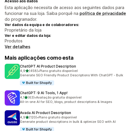
Acesso aos dados
Esta aplicação necessita de acesso aos seguintes dados para
funcionar na sua loja. Saiba porquê na
política de privacidade
do programador.
Ver dados da equipa e de colaboradores:
Proprietário da loja
Ver e editar dados da loja:
Produtos
Ver detalhes
Mais aplicações como esta
ChatGPT AI Product Description
de 5 estrelas
4,9
(458)
•
Plano gratuito disponível
458 total de avaliações
Generate SEO Friendly Product Descriptions With ChatGPT - Bulk
Built for Shopify
ChatGPT: 9 AI Tools, 1 App!
de 5 estrelas
4,1
(63)
•
Avaliação gratuita disponível
63 total de avaliações
All-in-one AI for SEO, blogs, product descriptions & Images
Avada AI Product Description
de 5 estrelas
4,9
(120)
•
Plano gratuito disponível
120 total de avaliações
Generate product descriptions in bulk & optimize SEO with AI
Built for Shopify