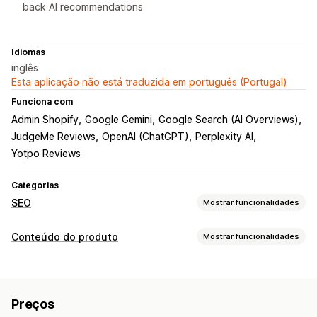
back AI recommendations
Idiomas
inglês
Esta aplicação não está traduzida em português (Portugal)
Funciona com
Admin Shopify
Google Gemini
Google Search (AI Overviews)
JudgeMe Reviews
OpenAI (ChatGPT)
Perplexity AI
Yotpo Reviews
Categorias
SEO
Mostrar funcionalidades
Ferramentas de SEO
Conteúdo do produto
Mostrar funcionalidades
Texto alternativo
Duplicação de conteúdos
Meta tags
Tipos de conteúdo
Fragmentos ricos
JSON-LD
Esquemas
Edição em lote
Descrições
Títulos
Descrições SEO
Títulos SEO
Geração por IA
SEO local
Otimização de conteúdo
Preços
Texto alternativo
Etiquetas
Variantes
FAQ
Otimização de metadados
Automatizações