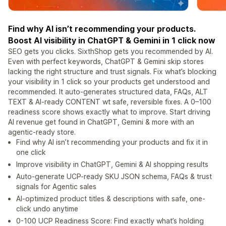
Find why AI isn’t recommending your products.
Boost AI visibility in ChatGPT & Gemini in 1 click now
SEO gets you clicks. SixthShop gets you recommended by AI.
Even with perfect keywords, ChatGPT & Gemini skip stores
lacking the right structure and trust signals. Fix what’s blocking
your visibility in 1 click so your products get understood and
recommended. It auto-generates structured data, FAQs, ALT
TEXT & AI-ready CONTENT wt safe, reversible fixes. A 0–100
readiness score shows exactly what to improve. Start driving
AI revenue get found in ChatGPT, Gemini & more with an
agentic-ready store.
Find why AI isn’t recommending your products and fix it in
one click
Improve visibility in ChatGPT, Gemini & AI shopping results
Auto-generate UCP-ready SKU JSON schema, FAQs & trust
signals for Agentic sales
AI-optimized product titles & descriptions with safe, one-
click undo anytime
0-100 UCP Readiness Score: Find exactly what’s holding