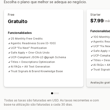
Escolha o plano que melhor se adequa ao negócio.
Dados estruturados
Monitorização do desempenho
Criação de conteúdos
Pontuação SEO
Auditorias
Informações e dicas
Free
Starter
Geração por IA
Tom e estilo
Edição em lote
Análise de dados
Análise de palavras-chave
$7.99
Gratuito
/ mê
Atualizações automáticas
Análise de conteúdo
Funcionalida
Funcionalidades
SEO
100 Monthly
25 Monthly Free Credits
Otimização automática
Pesquisa de palavras-chave
Agentic Rea
Agentic Readiness Score (0-100)
Auditorias de SEO
UCP "Fix Next
UCP "Fix Next" Prioritization
Safe Apply 
Safe Apply + One-Click Undo
UCP-Compli
UCP-Compliant JSON-LD @graph Schema
Titles + Des
Titles + Descriptions Optimization
AI FAQs + Al
AI FAQs + Alt Text Generation
Trust Signa
Trust Signals & Brand Knowledge Base
Avaliação grat
Todas as taxas são faturadas em USD. As taxas recorrentes e com
base na utilização são faturadas a cada 30 dias.