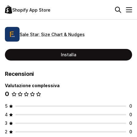
Shopify App Store
Sale Star: Size Chart & Nudges
Installa
Recensioni
Valutazione complessiva
0
5
0
4
0
3
0
2
0