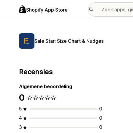
Shopify App Store
Sale Star: Size Chart & Nudges
Recensies
Algemene beoordeling
0
5
0
4
0
3
0