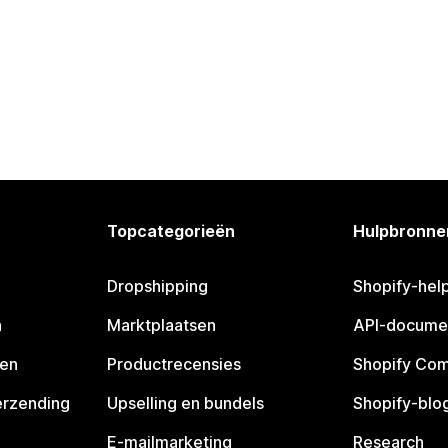
Topcategorieën
Hulpbronne
Dropshipping
Shopify-hel
n
Marktplaatsen
API-docume
pen
Productrecensies
Shopify Co
erzending
Upselling en bundels
Shopify-blo
E-mailmarketing
Research