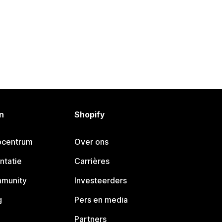
n
Shopify
pcentrum
Over ons
ntatie
Carrières
mmunity
Investeerders
g
Pers en media
Partners