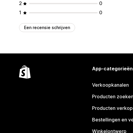
2
0
1
0
Een recensie schrijven
App-categorieën
Verkoopkanalen
Producten zoeke
Producten verko
Bestellingen en v
Winkelontwerp