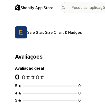
Shopify App Store
Sale Star: Size Chart & Nudges
Avaliações
Avaliação geral
0
5
0
4
0
3
0