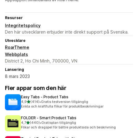
Resurser
Integritetspolicy
Den här utvecklaren erbjuder inte direkt support på Svenska.
Utvecklare
RoarTheme
Webbplats
District 2, Ho Chi Minh, 700000, VN
Lansering
8 mars 2023
Fler appar som den här
Easy Tabs ‑ Product Tabs
av 5 stjärnor
4,9
(414)
•
Gratis testversion tillgänglig
414 recensioner totalt
Enkla och kraftfulla flikar för produktbeskrivningar
FOLDER ‑ Smart Product Tabs
av 5 stjärnor
4,7
(440)
•
Gratisplan tillgänglig
440 recensioner totalt
Flikar och dragspel för bättre produktsida och beskrivning