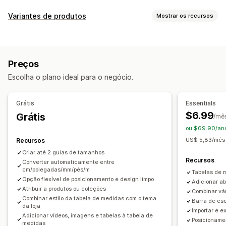
Ferramentas de comparação
Variantes de produtos
Mostrar os recursos
Página de comparação
Tabela de comparação
Pop-ups
Personalização
Gráficos de tamanhos
Multiproduto
Variantes
Dimensões
Texto personalizado
CSS personalizado
Especificações
Filtrar e classificar
Destacar diferenças
Preços
HTML personalizado
Gráficos de tamanhos
Exibir e ocultar
Imagens
Vídeos
Análises
Escolha o plano ideal para o negócio.
Pré-visualização
Tradução
Importação e exportação
Opções de exibição
Editor de arrastar e soltar
Layout da tabela
Grátis
Essentials
CSS personalizado
Cor e fonte
Ícones personalizados
$6.99
Grátis
/mê
Texto personalizado
Modelos
Importação e exportação
ou $69.90/ano
Gráfico flutuante
Conversão de unidade
US$ 5,83/mês 
Recursos
Em vários idiomas
Tradução
Página do produto
Criar até 2 guias de tamanhos
Recursos
Converter automaticamente entre
Páginas de coleção
cm/polegadas/mm/pés/m
Tabelas de m
Responsividade para dispositivos móveis
Opção flexível de posicionamento e design limpo
Adicionar ab
Atribuir a produtos ou coleções
Combinar vá
Combinar estilo da tabela de medidas com o tema
Barra de es
da loja
Importar e e
Adicionar vídeos, imagens e tabelas à tabela de
Posicioname
medidas