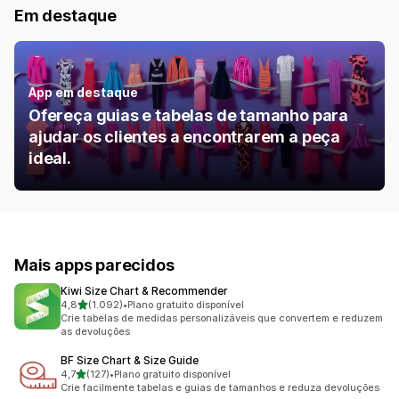
Em destaque
App em destaque
Ofereça guias e tabelas de tamanho para
ajudar os clientes a encontrarem a peça
ideal.
Mais apps parecidos
Kiwi Size Chart & Recommender
de 5 estrelas
4,8
(1.092)
•
Plano gratuito disponível
1092 avaliações ao todo
Crie tabelas de medidas personalizáveis que convertem e reduzem
as devoluções
BF Size Chart & Size Guide
de 5 estrelas
4,7
(127)
•
Plano gratuito disponível
127 avaliações ao todo
Crie facilmente tabelas e guias de tamanhos e reduza devoluções