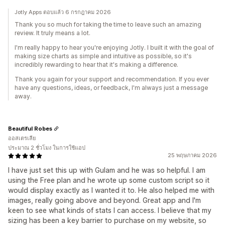
Jotly Apps ตอบแล้ว 6 กรกฎาคม 2026
Thank you so much for taking the time to leave such an amazing
review. It truly means a lot.
I'm really happy to hear you're enjoying Jotly. I built it with the goal of
making size charts as simple and intuitive as possible, so it's
incredibly rewarding to hear that it's making a difference.
Thank you again for your support and recommendation. If you ever
have any questions, ideas, or feedback, I'm always just a message
away.
Beautiful Robes
ออสเตรเลีย
ประมาณ 2 ชั่วโมง ในการใช้แอป
25 พฤษภาคม 2026
I have just set this up with Gulam and he was so helpful. I am
using the Free plan and he wrote up some custom script so it
would display exactly as I wanted it to. He also helped me with
images, really going above and beyond. Great app and I'm
keen to see what kinds of stats I can access. I believe that my
sizing has been a key barrier to purchase on my website, so