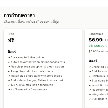
การปรับแต่ง
สินค้าหลายรายการ
ตัวเลือกสินค้า
ข้อมูลจำเพาะ
กรองและจัดเรียง
ขนาด
ข้อความที่กำหนดเอง
CSS ที่กำหนดเอง
HTML ที่กำหนดเอง
เน้นความแตกต่าง
แสดงและซ่อน
รูปภาพ
วิดีโอ
การวิเคราะห์
การกำหนดราคา
ตารางขนาด
ตัวอย่าง
การแปล
นำเข้าและส่งออก
ตัวเลือกการแสดงผล
เลือกแผนที่เหมาะกับธุรกิจของคุณที่สุด
เครื่องมือแก้ไขการลากและวาง
เลย์เอาต์ตาราง
CSS ที่กำหนดเอง
สีและแบบอักษร
ไอคอนที่กำหนดเอง
ข้อความที่กำหนดเอง
Free
Essentials
เทมเพลต
นำเข้าและส่งออก
แผนภูมิลอยตัว
การแปลงหน่วย
$6.99
ฟรี
/ เดื
หลายภาษา
การแปล
หน้าสินค้า
หน้าคอลเลกชัน
หรือ $69.90/ปี
การเปลี่ยนรูปแบบตามการแสดงผลบนมือถือ
$5.83/month o
ฟีเจอร์
Create up to 2 size guides
ฟีเจอร์
Auto-convert between cm/inches/mm/ft/m
Flexible placement option & clean design
Unlimited Si
Assign to products or collections
Add Tabs for 
Match size chart style with store theme
Combine mult
Add Videos, Images, Tables in size chart
Size scale b
123 fully customisable templates
Import & Exp
No "Powered by" wartermark
Placement ne
Integrate wi
Bulk update