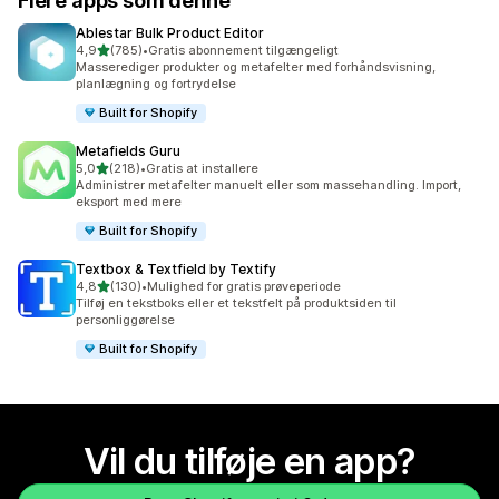
Flere apps som denne
Ablestar Bulk Product Editor
ud af 5 stjerner
4,9
(785)
•
Gratis abonnement tilgængeligt
785 anmeldelser i alt
Masserediger produkter og metafelter med forhåndsvisning,
planlægning og fortrydelse
Built for Shopify
Metafields Guru
ud af 5 stjerner
5,0
(218)
•
Gratis at installere
218 anmeldelser i alt
Administrer metafelter manuelt eller som massehandling. Import,
eksport med mere
Built for Shopify
Textbox & Textfield by Textify
ud af 5 stjerner
4,8
(130)
•
Mulighed for gratis prøveperiode
130 anmeldelser i alt
Tilføj en tekstboks eller et tekstfelt på produktsiden til
personliggørelse
Built for Shopify
Vil du tilføje en app?