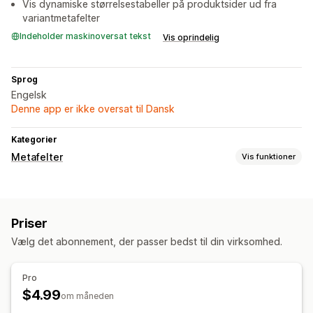
Vis dynamiske størrelsestabeller på produktsider ud fra
variantmetafelter
Indeholder maskinoversat tekst
Vis oprindelig
Sprog
Engelsk
Denne app er ikke oversat til Dansk
Kategorier
Metafelter
Vis funktioner
Metafelttyper
Produkter
Varianter
Mål
Priser
Administrationsværktøjer
Vælg det abonnement, der passer bedst til din virksomhed.
Metafields editor
Pro
$4.99
om måneden