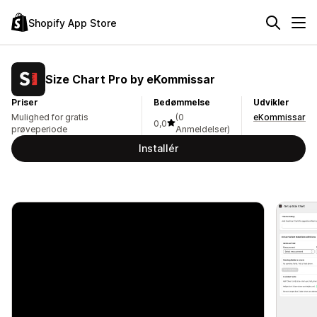
Shopify App Store
Size Chart Pro by eKommissar
Priser
Bedømmelse
Udvikler
Mulighed for gratis
(0
eKommissar
0,0
prøveperiode
Anmeldelser)
Installér