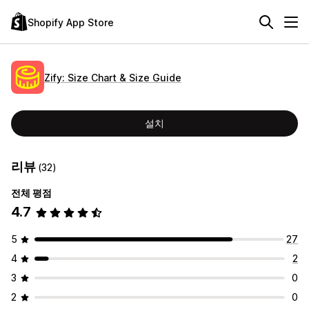
Shopify App Store
Zify: Size Chart & Size Guide
설치
리뷰
(32)
전체 평점
4.7
5
27
4
2
3
0
2
0